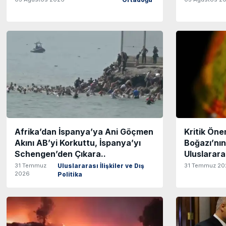
Ortadoğu
Afrika’dan İspanya’ya Ani Göçmen
Kritik Ön
Akını AB’yi Korkuttu, İspanya’yı
Boğazı’nın
Schengen’den Çıkara..
Uluslararas
31 Temmuz
31 Temmuz 20
Uluslararası İlişkiler ve Dış
2026
Politika