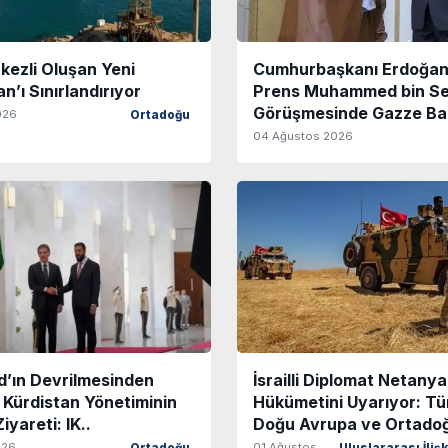
kezli Oluşan Yeni
Cumhurbaşkanı Erdoğan’
n’ı Sınırlandırıyor
Prens Muhammed bin S
Görüşmesinde Gazze Bar
026
Ortadoğu
04 Ağustos 2026
d’ın Devrilmesinden
İsrailli Diplomat Netany
 Kürdistan Yönetiminin
Hükümetini Uyarıyor: Tü
Ziyareti: IK..
Doğu Avrupa ve Ortadoğ
026
01 Ağustos