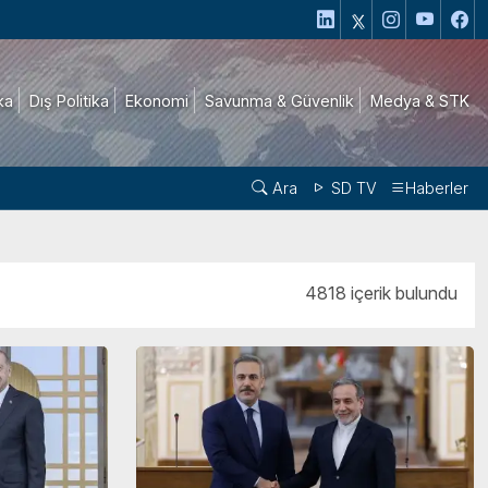
ika
Dış Politika
Ekonomi
Savunma & Güvenlik
Medya & STK
Ara
SD TV
Haberler
4818 içerik bulundu