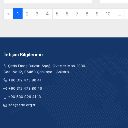
«
1
2
3
4
5
6
7
8
9
10
...
İletişim Bilgilerimiz
Çetin Emeç Bulvarı Aşağı Öveçler Mah. 1330.
Cad. No:12, 06460 Çankaya - Ankara
+90 312 473 80 41
+90 312 473 80 46
+90 530 926 41 13
sde@sde.org.tr