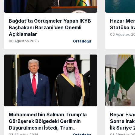
Bağdat’ta Görüşmeler Yapan IKYB
Hazar Mer
Başbakanı Barzani’den Önemli
Statüko İra
Açıklamalar
06 Ağustos 2
06 Ağustos 2026
Ortadoğu
Muhammed bin Salman Trump’la
Beşar Esa
Görüşerek Bölgedeki Gerilimin
Sonra Irak
Düşürülmesini İstedi, Trum..
İlk Suriye 
03 Ağustos 2026
03 Ağustos 2