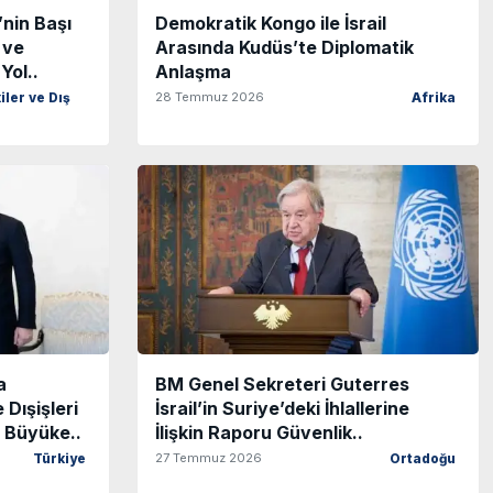
’nin Başı
Demokratik Kongo ile İsrail
 ve
Arasında Kudüs’te Diplomatik
Yol..
Anlaşma
28 Temmuz 2026
iler ve Dış
Afrika
a
BM Genel Sekreteri Guterres
Dışişleri
İsrail’in Suriye’deki İhlallerine
 Büyüke..
İlişkin Raporu Güvenlik..
27 Temmuz 2026
Türkiye
Ortadoğu