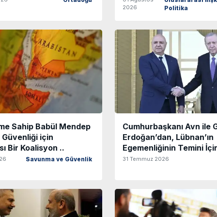
Ortadoğu
Uluslararası İlişk
2026
Politika
eme Sahip Babül Mendep
Cumhurbaşkanı Avn ile 
 Güvenliği için
Erdoğan’dan, Lübnan’ın
ı Bir Koalisyon ..
Egemenliğinin Temini İçi
26
31 Temmuz 2026
Savunma ve Güvenlik