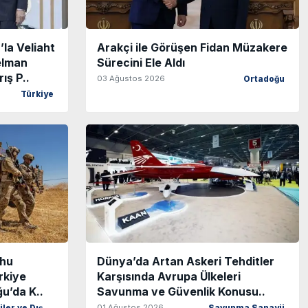
la Veliaht
Arakçi ile Görüşen Fidan Müzakere
elman
Sürecini Ele Aldı
ış P..
03 Ağustos 2026
Ortadoğu
Türkiye
ahu
Dünya’da Artan Askeri Tehditler
rkiye
Karşısında Avrupa Ülkeleri
u’da K..
Savunma ve Güvenlik Konusu..
01 Ağustos 2026