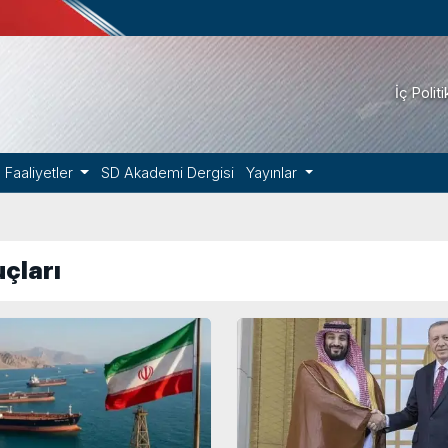
İç Polit
Faaliyetler
SD Akademi Dergisi
Yayınlar
çları