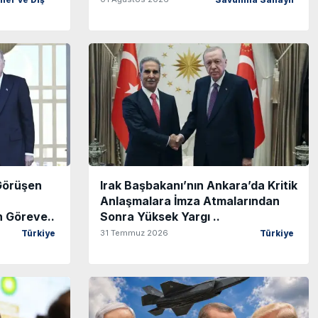
iler ve Dış
Savunma Sanayii
Görüşen
Irak Başbakanı’nın Ankara’da Kritik
Anlaşmalara İmza Atmalarından
n Göreve..
Sonra Yüksek Yargı ..
31 Temmuz 2026
Türkiye
Türkiye