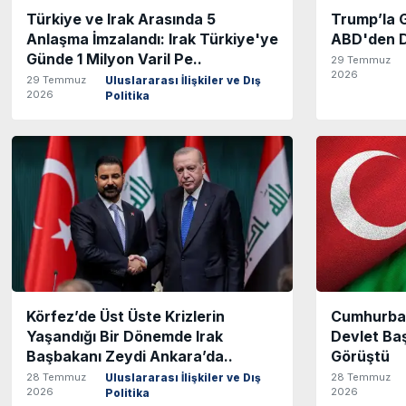
Türkiye ve Irak Arasında 5
Trump’la 
Anlaşma İmzalandı: Irak Türkiye'ye
ABD'den D
Günde 1 Milyon Varil Pe..
29 Temmuz
2026
29 Temmuz
Uluslararası İlişkiler ve Dış
2026
Politika
Körfez’de Üst Üste Krizlerin
Cumhurbaş
Yaşandığı Bir Dönemde Irak
Devlet Baş
Başbakanı Zeydi Ankara’da..
Görüştü
28 Temmuz
28 Temmuz
Uluslararası İlişkiler ve Dış
2026
2026
Politika