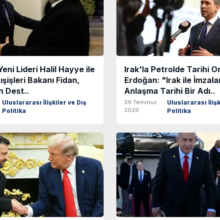
eni Lideri Halil Hayye ile
Irak'la Petrolde Tarihi Or
şişleri Bakanı Fidan,
Erdoğan: "Irak ile İmzal
n Dest..
Anlaşma Tarihi Bir Adı..
29 Temmuz
Uluslararası İlişkiler ve Dış
Uluslararası İlişk
2026
Politika
Politika