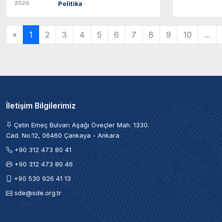
2026
Politika
«
1
2
3
4
5
6
7
8
9
10
...
İletişim Bilgilerimiz
Çetin Emeç Bulvarı Aşağı Öveçler Mah. 1330.
Cad. No:12, 06460 Çankaya - Ankara
+90 312 473 80 41
+90 312 473 80 46
+90 530 926 41 13
sde@sde.org.tr