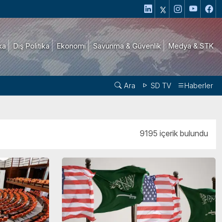
ika
Dış Politika
Ekonomi
Savunma & Güvenlik
Medya & STK
Ara
SD TV
Haberler
9195 içerik bulundu