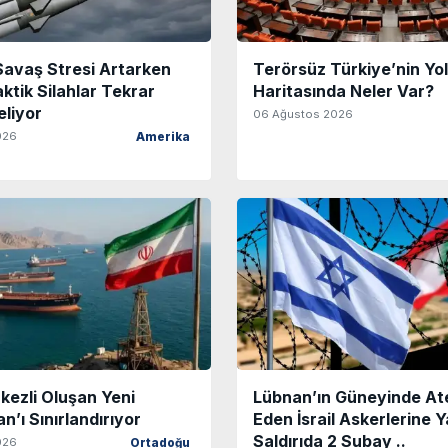
avaş Stresi Artarken
Terörsüz Türkiye’nin Yol
ktik Silahlar Tekrar
Haritasında Neler Var?
liyor
06 Ağustos 2026
026
Amerika
kezli Oluşan Yeni
Lübnan’ın Güneyinde Ate
n’ı Sınırlandırıyor
Eden İsrail Askerlerine Y
Saldırıda 2 Subay ..
026
Ortadoğu