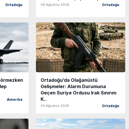
06 Ağustos 2026
Ortadoğu
Ortadoğu
 Görmezken
Ortadoğu’da Olağanüstü
lep
Gelişmeler: Alarm Durumuna
Geçen Suriye Ordusu Irak Sınırını
K..
Amerika
05 Ağustos 2026
Ortadoğu