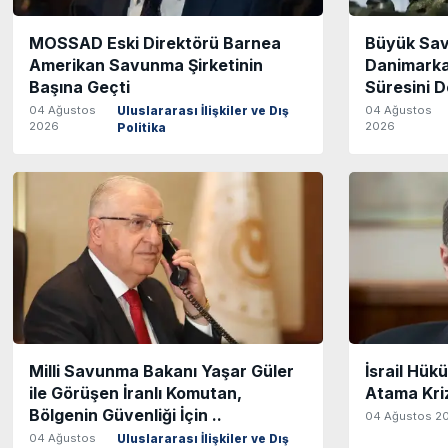
MOSSAD Eski Direktörü Barnea
Büyük Sav
Amerikan Savunma Şirketinin
Danimarka
Başına Geçti
Süresini D
04 Ağustos
04 Ağustos
Uluslararası İlişkiler ve Dış
2026
2026
Politika
Milli Savunma Bakanı Yaşar Güler
İsrail Hü
ile Görüşen İranlı Komutan,
Atama Kri
Bölgenin Güvenliği İçin ..
04 Ağustos 2
04 Ağustos
Uluslararası İlişkiler ve Dış