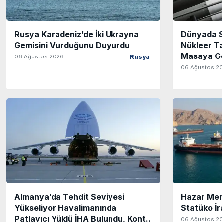
Rusya Karadeniz’de İki Ukrayna
Dünyada S
Gemisini Vurduğunu Duyurdu
Nükleer Ta
Masaya Ge
06 Ağustos 2026
Rusya
06 Ağustos 2
Almanya’da Tehdit Seviyesi
Hazar Mer
Yükseliyor Havalimanında
Statüko İra
Patlayıcı Yüklü İHA Bulundu, Kont..
06 Ağustos 2