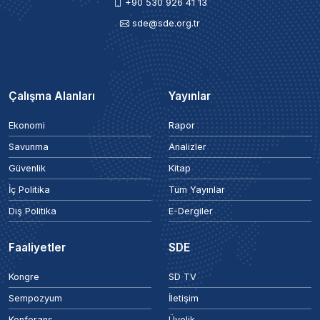
+90 530 926 41 13
sde@sde.org.tr
Çalışma Alanları
Yayınlar
Ekonomi
Rapor
Savunma
Analizler
Güvenlik
Kitap
İç Politika
Tüm Yayınlar
Dış Politika
E-Dergiler
Faaliyetler
SDE
Kongre
SD TV
Sempozyum
İletişim
Konferans
Üyelik