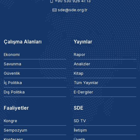
+90 530 926 41 13
sde@sde.org.tr
Çalışma Alanları
Yayınlar
Ekonomi
Rapor
Savunma
Analizler
Güvenlik
Kitap
İç Politika
Tüm Yayınlar
Dış Politika
E-Dergiler
Faaliyetler
SDE
Kongre
SD TV
Sempozyum
İletişim
Konferans
Üyelik