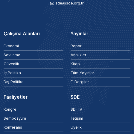
sde@sde.org.tr
Çalışma Alanları
Yayınlar
Ekonomi
Rapor
Savunma
Analizler
Güvenlik
Kitap
İç Politika
Tüm Yayınlar
Dış Politika
E-Dergiler
Faaliyetler
SDE
Kongre
SD TV
Sempozyum
İletişim
Konferans
Üyelik