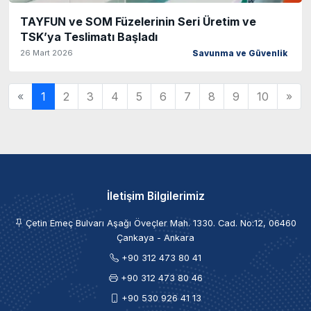
TAYFUN ve SOM Füzelerinin Seri Üretim ve
TSK’ya Teslimatı Başladı
26 Mart 2026
Savunma ve Güvenlik
«
1
2
3
4
5
6
7
8
9
10
»
İletişim Bilgilerimiz
Çetin Emeç Bulvarı Aşağı Öveçler Mah. 1330. Cad. No:12, 06460
Çankaya - Ankara
+90 312 473 80 41
+90 312 473 80 46
+90 530 926 41 13