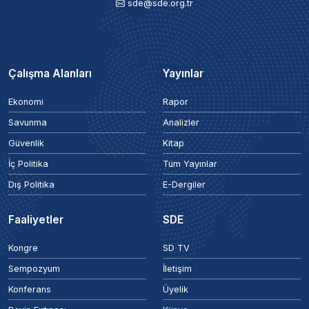
sde@sde.org.tr
Çalışma Alanları
Yayınlar
Ekonomi
Rapor
Savunma
Analizler
Güvenlik
Kitap
İç Politika
Tüm Yayınlar
Dış Politika
E-Dergiler
Faaliyetler
SDE
Kongre
SD TV
Sempozyum
İletişim
Konferans
Üyelik