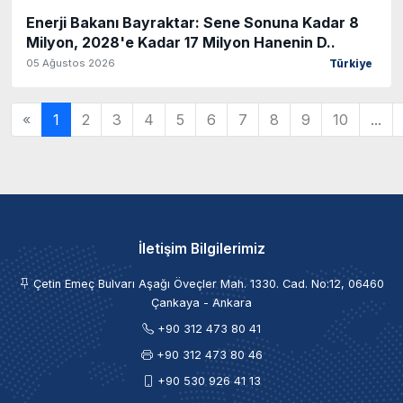
Enerji Bakanı Bayraktar: Sene Sonuna Kadar 8
Milyon, 2028'e Kadar 17 Milyon Hanenin D..
05 Ağustos 2026
Türkiye
«
1
2
3
4
5
6
7
8
9
10
...
İletişim Bilgilerimiz
Çetin Emeç Bulvarı Aşağı Öveçler Mah. 1330. Cad. No:12, 06460
Çankaya - Ankara
+90 312 473 80 41
+90 312 473 80 46
+90 530 926 41 13