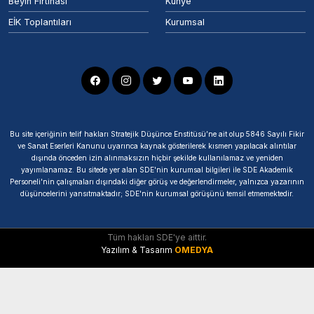
Beyin Fırtınası
Künye
EİK Toplantıları
Kurumsal
Bu site içeriğinin telif hakları Stratejik Düşünce Enstitüsü’ne ait olup 5846 Sayılı Fikir
ve Sanat Eserleri Kanunu uyarınca kaynak gösterilerek kısmen yapılacak alıntılar
dışında önceden izin alınmaksızın hiçbir şekilde kullanılamaz ve yeniden
yayımlanamaz. Bu sitede yer alan SDE'nin kurumsal bilgileri ile SDE Akademik
Personeli'nin çalışmaları dışındaki diğer görüş ve değerlendirmeler, yalnızca yazarının
düşüncelerini yansıtmaktadır; SDE'nin kurumsal görüşünü temsil etmemektedir.
Tüm hakları SDE'ye aittir.
Yazılım & Tasarım
OMEDYA