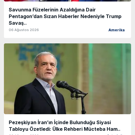
Savunma Füzelerinin Azaldığına Dair
Pentagon’dan Sızan Haberler Nedeniyle Trump
Savaş..
06 Ağustos 2026
Amerika
Pezeşkiyan İran’ın İçinde Bulunduğu Siyasi
Tabloyu Özetledi: Ülke Rehberi Mücteba Ham..