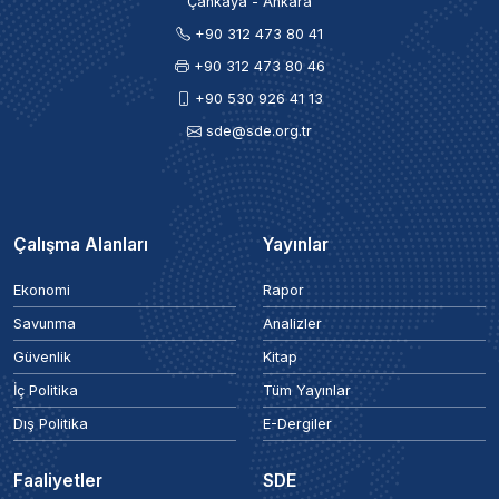
Çankaya - Ankara
+90 312 473 80 41
+90 312 473 80 46
+90 530 926 41 13
sde@sde.org.tr
Çalışma Alanları
Yayınlar
Ekonomi
Rapor
Savunma
Analizler
Güvenlik
Kitap
İç Politika
Tüm Yayınlar
Dış Politika
E-Dergiler
Faaliyetler
SDE