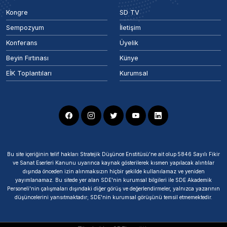
Kongre
SD TV
Sempozyum
İletişim
Konferans
Üyelik
Beyin Fırtınası
Künye
EİK Toplantıları
Kurumsal
Bu site içeriğinin telif hakları Stratejik Düşünce Enstitüsü’ne ait olup 5846 Sayılı Fikir
ve Sanat Eserleri Kanunu uyarınca kaynak gösterilerek kısmen yapılacak alıntılar
dışında önceden izin alınmaksızın hiçbir şekilde kullanılamaz ve yeniden
yayımlanamaz. Bu sitede yer alan SDE'nin kurumsal bilgileri ile SDE Akademik
Personeli'nin çalışmaları dışındaki diğer görüş ve değerlendirmeler, yalnızca yazarının
düşüncelerini yansıtmaktadır; SDE'nin kurumsal görüşünü temsil etmemektedir.