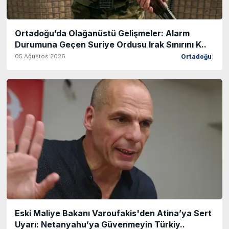
Ortadoğu’da Olağanüstü Gelişmeler: Alarm
Durumuna Geçen Suriye Ordusu Irak Sınırını K..
05 Ağustos 2026
Ortadoğu
Eski Maliye Bakanı Varoufakis'den Atina’ya Sert
Uyarı: Netanyahu’ya Güvenmeyin Türkiy..