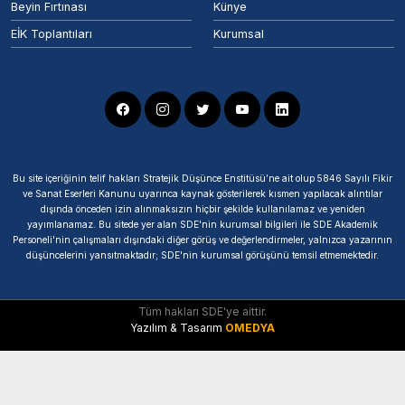
Beyin Fırtınası
Künye
EİK Toplantıları
Kurumsal
Bu site içeriğinin telif hakları Stratejik Düşünce Enstitüsü’ne ait olup 5846 Sayılı Fikir
ve Sanat Eserleri Kanunu uyarınca kaynak gösterilerek kısmen yapılacak alıntılar
dışında önceden izin alınmaksızın hiçbir şekilde kullanılamaz ve yeniden
yayımlanamaz. Bu sitede yer alan SDE'nin kurumsal bilgileri ile SDE Akademik
Personeli'nin çalışmaları dışındaki diğer görüş ve değerlendirmeler, yalnızca yazarının
düşüncelerini yansıtmaktadır; SDE'nin kurumsal görüşünü temsil etmemektedir.
Tüm hakları SDE'ye aittir.
Yazılım & Tasarım
OMEDYA