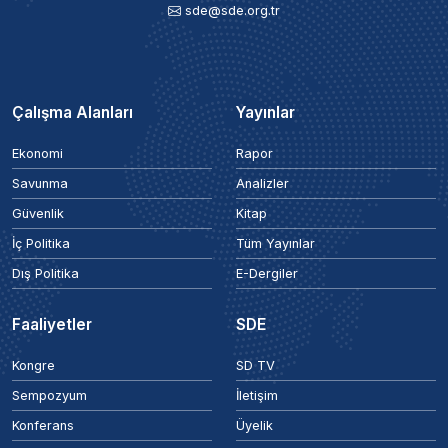
sde@sde.org.tr
Çalışma Alanları
Yayınlar
Ekonomi
Rapor
Savunma
Analizler
Güvenlik
Kitap
İç Politika
Tüm Yayınlar
Dış Politika
E-Dergiler
Faaliyetler
SDE
Kongre
SD TV
Sempozyum
İletişim
Konferans
Üyelik