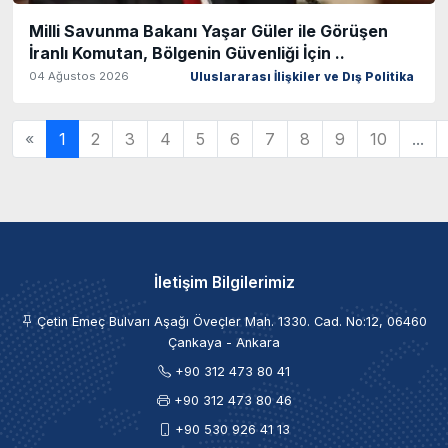
Milli Savunma Bakanı Yaşar Güler ile Görüşen
İranlı Komutan, Bölgenin Güvenliği İçin ..
04 Ağustos 2026
Uluslararası İlişkiler ve Dış Politika
«
1
2
3
4
5
6
7
8
9
10
...
İletişim Bilgilerimiz
Çetin Emeç Bulvarı Aşağı Öveçler Mah. 1330. Cad. No:12, 06460
Çankaya - Ankara
+90 312 473 80 41
+90 312 473 80 46
+90 530 926 41 13