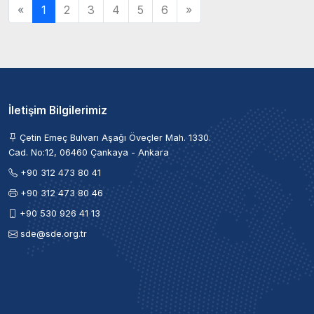
«
1
2
3
4
5
6
»
İletişim Bilgilerimiz
Çetin Emeç Bulvarı Aşağı Öveçler Mah. 1330.
Cad. No:12, 06460 Çankaya - Ankara
+90 312 473 80 41
+90 312 473 80 46
+90 530 926 41 13
sde@sde.org.tr