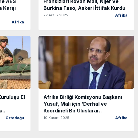
oré AES
Fransızları Kovan Mali, Nijer ve
ra Karşı
Burkina Faso, Askeri İttifak Kurdu
22 Aralık 2025
Afrika
Afrika
Kuruluşu El
Afrika Birliği Komisyonu Başkanı
Yusuf, Mali için ‘Derhal ve
u..
Koordineli Bir Uluslarar..
10 Kasım 2025
Ortadoğu
Afrika