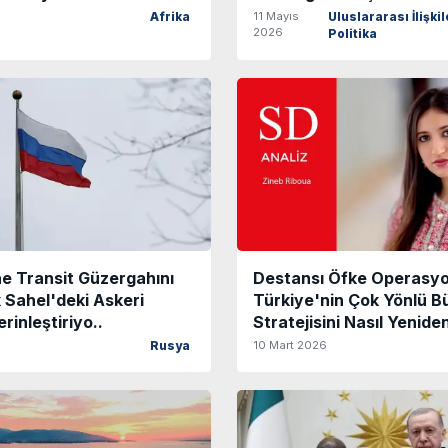
11 Mayıs
Afrika
Uluslararası İlişkil
2026
Politika
e Transit Güzergahını
Destansı Öfke Operasy
 Sahel'deki Askeri
Türkiye'nin Çok Yönlü B
erinleştiriyo..
Stratejisini Nasıl Yeniden
10 Mart 2026
Rusya