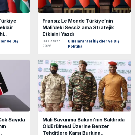
Türkiye
Fransız Le Monde Türkiye’nin
şekkür
Mali’deki Sessiz ama Stratejik
i..
Etkisini Yazdı
03 Haziran
iler ve Dış
Uluslararası İlişkiler ve Dış
2026
Politika
Çok Sayıda
Mali Savunma Bakanı’nın Saldırıda
nın
Öldürülmesi Üzerine Benzer
.
Tehditlere Karşı Burkina..