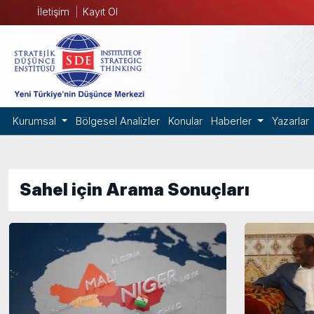
İletişim
Kayıt Ol
Kurumsal
Bölgesel Analizler
Konular
Haberler
Yazarlar
Sahel için Arama Sonuçları