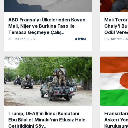
ABD Fransa’yı Ülkelerinden Kovan
Mali Terör
Mali, Nijer ve Burkina Faso ile
Ghaly'i Bu
Temasa Geçmeye Çalış..
Ödül Vere
30 Haziran 2026
08 Haziran 20
Afrika
Trump, DEAŞ’ın İkinci Komutanı
Fransızlar
Ebu Bilal el-Minuki'nin Etkisiz Hale
Askeri Yö
Getirildiğini Söy..
Kuruluşunu