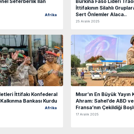
enel Seferberlik İlan
Burkina Faso Lideri Tra
İttifakının Silahlı Grupla
Sert Önlemler Alaca..
Afrika
25 Aralık 2025
etleri İttifakı Konfederal
Mısır’ın En Büyük Yayın 
e Kalkınma Bankası Kurdu
Ahram: Sahel’de ABD ve
Fransa’nın Çekildiği Boşl
Afrika
17 Aralık 2025