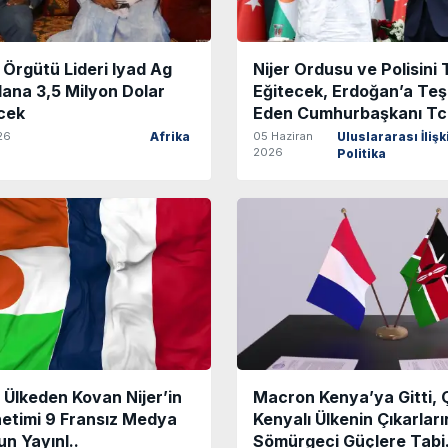
 Örgütü Lideri Iyad Ag
Nijer Ordusu ve Polisini 
lana 3,5 Milyon Dolar
Eğitecek, Erdoğan’a Te
cek
Eden Cumhurbaşkanı Tch
26
05 Haziran
Afrika
Uluslararası İlişk
2026
Politika
ı Ülkeden Kovan Nijer’in
Macron Kenya’ya Gitti, 
netimi 9 Fransız Medya
Kenyalı Ülkenin Çıkarları
n Yayınl..
Sömürgeci Güçlere Tabi.