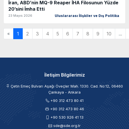
İran, ABD’nin MQ-9 Reaper İHA Filosunun Yüzde
20’sini İmha Etti
23 Mayıs 2026
Uluslararası İlişkiler ve Dış Politika
«
1
2
3
4
5
6
7
8
9
10
...
İletişim Bilgilerimiz
Çetin Emeç Bulvarı Aşağı Öveçler Mah. 1330. Cad. No:12, 06460
Çankaya - Ankara
+90 312 473 80 41
+90 312 473 80 46
+90 530 926 41 13
sde@sde.org.tr