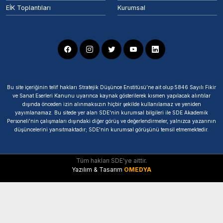
EİK Toplantıları
Kurumsal
Bu site içeriğinin telif hakları Stratejik Düşünce Enstitüsü’ne ait olup 5846 Sayılı Fikir
ve Sanat Eserleri Kanunu uyarınca kaynak gösterilerek kısmen yapılacak alıntılar
dışında önceden izin alınmaksızın hiçbir şekilde kullanılamaz ve yeniden
yayımlanamaz. Bu sitede yer alan SDE'nin kurumsal bilgileri ile SDE Akademik
Personeli'nin çalışmaları dışındaki diğer görüş ve değerlendirmeler, yalnızca yazarının
düşüncelerini yansıtmaktadır; SDE'nin kurumsal görüşünü temsil etmemektedir.
Tüm hakları SDE'ye aittir.
Yazılım & Tasarım
OMEDYA