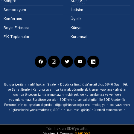
Kongre
SD TV
Sempozyum
İletişim
Konferans
Üyelik
Beyin Fırtınası
Künye
EİK Toplantıları
Kurumsal
Bu site içeriğinin telif hakları Stratejik Düşünce Enstitüsü’ne ait olup 5846 Sayılı Fikir
ve Sanat Eserleri Kanunu uyarınca kaynak gösterilerek kısmen yapılacak alıntılar
dışında önceden izin alınmaksızın hiçbir şekilde kullanılamaz ve yeniden
yayımlanamaz. Bu sitede yer alan SDE'nin kurumsal bilgileri ile SDE Akademik
Personeli'nin çalışmaları dışındaki diğer görüş ve değerlendirmeler, yalnızca yazarının
düşüncelerini yansıtmaktadır; SDE'nin kurumsal görüşünü temsil etmemektedir.
Tüm hakları SDE'ye aittir.
Yazılım & Tasarım
OMEDYA