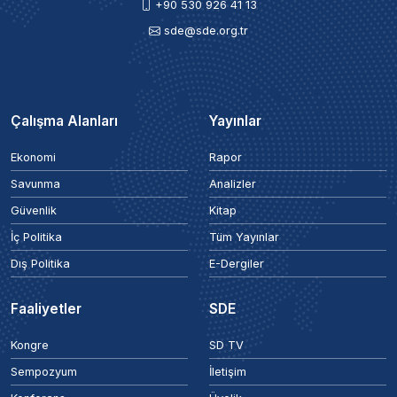
+90 530 926 41 13
sde@sde.org.tr
Çalışma Alanları
Yayınlar
Ekonomi
Rapor
Savunma
Analizler
Güvenlik
Kitap
İç Politika
Tüm Yayınlar
Dış Politika
E-Dergiler
Faaliyetler
SDE
Kongre
SD TV
Sempozyum
İletişim