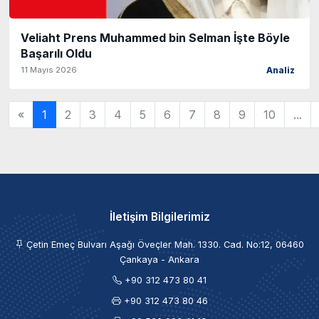
Veliaht Prens Muhammed bin Selman İşte Böyle
Başarılı Oldu
11 Mayıs 2026
Analiz
«
1
2
3
4
5
6
7
8
9
10
...
İletişim Bilgilerimiz
Çetin Emeç Bulvarı Aşağı Öveçler Mah. 1330. Cad. No:12, 06460
Çankaya - Ankara
+90 312 473 80 41
+90 312 473 80 46