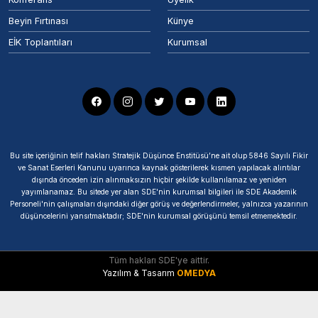
Beyin Fırtınası
Künye
EİK Toplantıları
Kurumsal
Bu site içeriğinin telif hakları Stratejik Düşünce Enstitüsü’ne ait olup 5846 Sayılı Fikir
ve Sanat Eserleri Kanunu uyarınca kaynak gösterilerek kısmen yapılacak alıntılar
dışında önceden izin alınmaksızın hiçbir şekilde kullanılamaz ve yeniden
yayımlanamaz. Bu sitede yer alan SDE'nin kurumsal bilgileri ile SDE Akademik
Personeli'nin çalışmaları dışındaki diğer görüş ve değerlendirmeler, yalnızca yazarının
düşüncelerini yansıtmaktadır; SDE'nin kurumsal görüşünü temsil etmemektedir.
Tüm hakları SDE'ye aittir.
Yazılım & Tasarım
OMEDYA