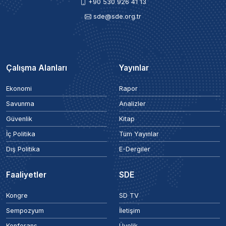
+90 530 926 41 13
sde@sde.org.tr
Çalışma Alanları
Yayınlar
Ekonomi
Rapor
Savunma
Analizler
Güvenlik
Kitap
İç Politika
Tüm Yayınlar
Dış Politika
E-Dergiler
Faaliyetler
SDE
Kongre
SD TV
Sempozyum
İletişim
Konferans
Üyelik