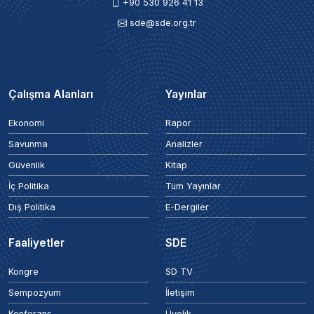
+90 530 926 41 13
sde@sde.org.tr
Çalışma Alanları
Yayınlar
Ekonomi
Rapor
Savunma
Analizler
Güvenlik
Kitap
İç Politika
Tüm Yayınlar
Dış Politika
E-Dergiler
Faaliyetler
SDE
Kongre
SD TV
Sempozyum
İletişim
Konferans
Üyelik