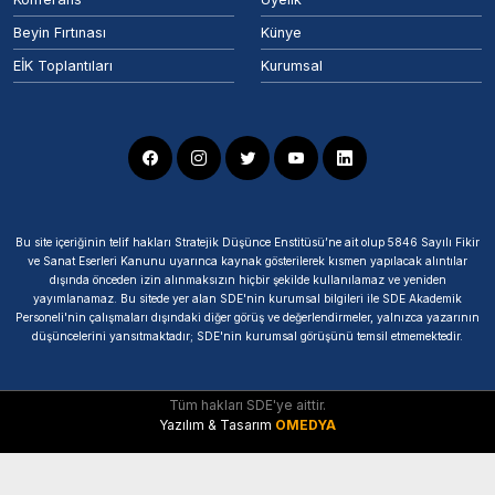
Beyin Fırtınası
Künye
EİK Toplantıları
Kurumsal
Bu site içeriğinin telif hakları Stratejik Düşünce Enstitüsü’ne ait olup 5846 Sayılı Fikir
ve Sanat Eserleri Kanunu uyarınca kaynak gösterilerek kısmen yapılacak alıntılar
dışında önceden izin alınmaksızın hiçbir şekilde kullanılamaz ve yeniden
yayımlanamaz. Bu sitede yer alan SDE'nin kurumsal bilgileri ile SDE Akademik
Personeli'nin çalışmaları dışındaki diğer görüş ve değerlendirmeler, yalnızca yazarının
düşüncelerini yansıtmaktadır; SDE'nin kurumsal görüşünü temsil etmemektedir.
Tüm hakları SDE'ye aittir.
Yazılım & Tasarım
OMEDYA