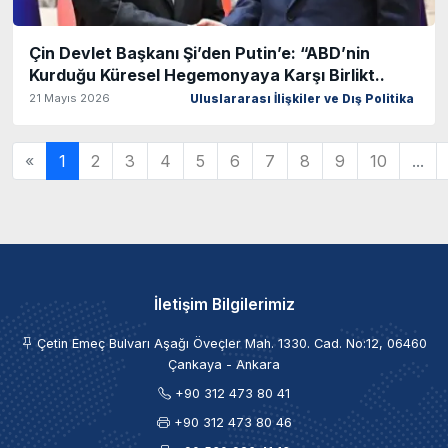
Çin Devlet Başkanı Şi’den Putin’e: “ABD’nin
Kurduğu Küresel Hegemonyaya Karşı Birlikt..
21 Mayıs 2026
Uluslararası İlişkiler ve Dış Politika
«
1
2
3
4
5
6
7
8
9
10
...
İletişim Bilgilerimiz
Çetin Emeç Bulvarı Aşağı Öveçler Mah. 1330. Cad. No:12, 06460
Çankaya - Ankara
+90 312 473 80 41
+90 312 473 80 46