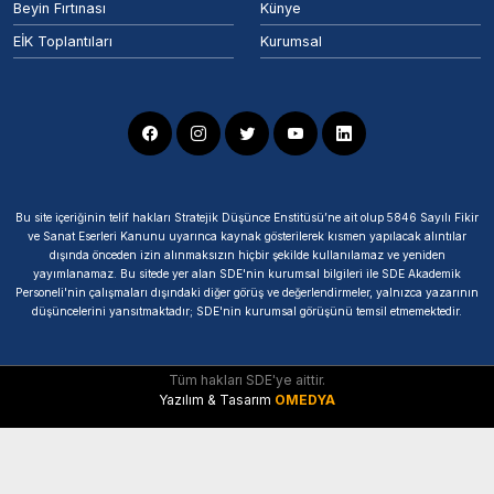
Beyin Fırtınası
Künye
EİK Toplantıları
Kurumsal
Bu site içeriğinin telif hakları Stratejik Düşünce Enstitüsü’ne ait olup 5846 Sayılı Fikir
ve Sanat Eserleri Kanunu uyarınca kaynak gösterilerek kısmen yapılacak alıntılar
dışında önceden izin alınmaksızın hiçbir şekilde kullanılamaz ve yeniden
yayımlanamaz. Bu sitede yer alan SDE'nin kurumsal bilgileri ile SDE Akademik
Personeli'nin çalışmaları dışındaki diğer görüş ve değerlendirmeler, yalnızca yazarının
düşüncelerini yansıtmaktadır; SDE'nin kurumsal görüşünü temsil etmemektedir.
Tüm hakları SDE'ye aittir.
Yazılım & Tasarım
OMEDYA