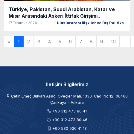
Türkiye, Pakistan, Suudi Arabistan, Katar ve
Mısır Arasındaki Askeri İttifak Girişimi..
17 Temmuz 2026
Uluslararası İlişkiler ve Dış Politika
«
1
2
3
4
5
6
7
8
9
10
...
İletişim Bilgilerimiz
Çetin Emeç Bulvarı Aşağı Öveçler Mah. 1330. Cad. No:12, 06460
Çankaya - Ankara
+90 312 473 80 41
+90 312 473 80 46
+90 530 926 41 13