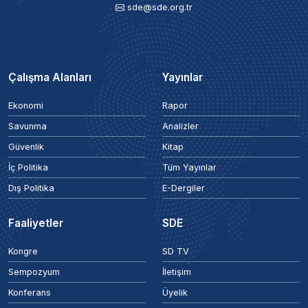
sde@sde.org.tr
Çalışma Alanları
Yayınlar
Ekonomi
Rapor
Savunma
Analizler
Güvenlik
Kitap
İç Politika
Tüm Yayınlar
Dış Politika
E-Dergiler
Faaliyetler
SDE
Kongre
SD TV
Sempozyum
İletişim
Konferans
Üyelik