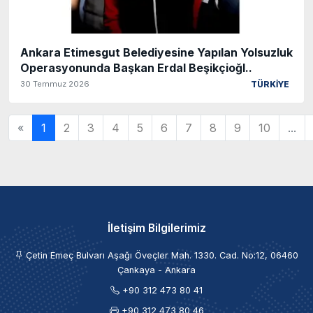
Ankara Etimesgut Belediyesine Yapılan Yolsuzluk
Operasyonunda Başkan Erdal Beşikçioğl..
30 Temmuz 2026
TÜRKİYE
«
1
2
3
4
5
6
7
8
9
10
...
İletişim Bilgilerimiz
Çetin Emeç Bulvarı Aşağı Öveçler Mah. 1330. Cad. No:12, 06460
Çankaya - Ankara
+90 312 473 80 41
+90 312 473 80 46