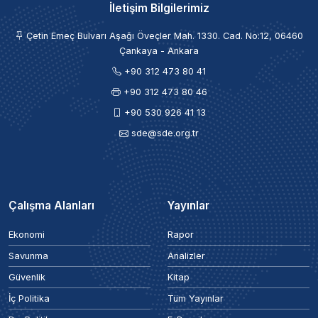
İletişim Bilgilerimiz
Çetin Emeç Bulvarı Aşağı Öveçler Mah. 1330. Cad. No:12, 06460
Çankaya - Ankara
+90 312 473 80 41
+90 312 473 80 46
+90 530 926 41 13
sde@sde.org.tr
Çalışma Alanları
Yayınlar
Ekonomi
Rapor
Savunma
Analizler
Güvenlik
Kitap
İç Politika
Tüm Yayınlar