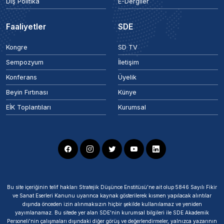
Dış Politika
E-Dergiler
Faaliyetler
SDE
Kongre
SD TV
Sempozyum
İletişim
Konferans
Üyelik
Beyin Fırtınası
Künye
EİK Toplantıları
Kurumsal
Bu site içeriğinin telif hakları Stratejik Düşünce Enstitüsü’ne ait olup 5846 Sayılı Fikir
ve Sanat Eserleri Kanunu uyarınca kaynak gösterilerek kısmen yapılacak alıntılar
dışında önceden izin alınmaksızın hiçbir şekilde kullanılamaz ve yeniden
yayımlanamaz. Bu sitede yer alan SDE'nin kurumsal bilgileri ile SDE Akademik
Personeli'nin çalışmaları dışındaki diğer görüş ve değerlendirmeler, yalnızca yazarının