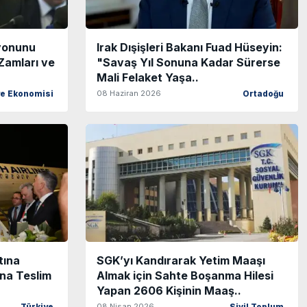
syonunu
Irak Dışişleri Bakanı Fuad Hüseyin:
Zamları ve
"Savaş Yıl Sonuna Kadar Sürerse
Mali Felaket Yaşa..
08 Haziran 2026
ye Ekonomisi
Ortadoğu
tına
SGK’yı Kandırarak Yetim Maaşı
na Teslim
Almak için Sahte Boşanma Hilesi
Yapan 2606 Kişinin Maaş..
08 Nisan 2026