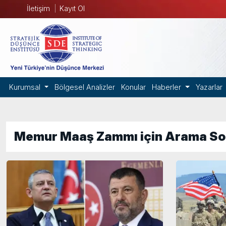
İletişim
Kayıt Ol
Kurumsal
Bölgesel Analizler
Konular
Haberler
Yazarlar
Memur Maaş Zammı için Arama So