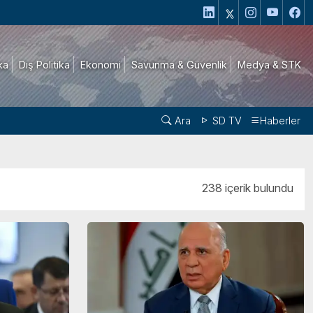
ika
Dış Politika
Ekonomi
Savunma & Güvenlik
Medya & STK
Ara
SD TV
Haberler
238 içerik bulundu