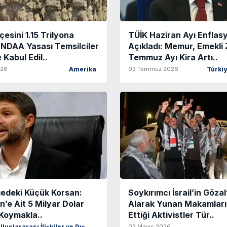
esini 1.15 Trilyona
TÜİK Haziran Ayı Enfla
 NDAA Yasası Temsilciler
Açıkladı: Memur, Emekli 
 Kabul Edil..
Temmuz Ayı Kira Artı..
026
03 Temmuz 2026
Amerika
Türki
gedeki Küçük Korsan:
Soykırımcı İsrail’in Gözal
tin’e Ait 5 Milyar Dolar
Alarak Yunan Makamları
 Koymakla..
Ettiği Aktivistler Tür..
02 Mayıs 2026