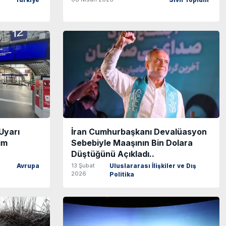
Türkiye
Sivil Toplum
Uyarı
İran Cumhurbaşkanı Devalüasyon
ım
Sebebiyle Maaşının Bin Dolara
Düştüğünü Açıkladı..
13 Şubat
Avrupa
Uluslararası İlişkiler ve Dış
2026
Politika