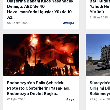
Ulaştırma Bakanı Kaos Yaşanacak
Batı Kudüs
Demişti: ABD’de 40
Yahudi Ne
Havalimanı’nda Uçuşlar Yüzde 10
Yürüdü
Az..
31 Ekim 2025
06 Kasım 2025
Avrupa
Endonezya’da Polis Şehirdeki
Süveyda’d
Protesto Gösterilerini Yasakladı,
Girişimi D
Endonezya Devlet Başka..
Bölünmeye
01 Eylül 2025
23 Ağustos 2
Asya