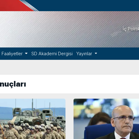
İç Polit
Faaliyetler
SD Akademi Dergisi
Yayınlar
nuçları