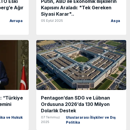
TO Eski
Putin, ABD ile Ekonomik İlişkilerin
erg’e Ağır
Kapısını Araladı: "Tek Gereken
Siyasi Karar"..
05 Eylül 2025
Avrupa
Asya
 “Türkiye
Pentagon’dan SDG ve Lübnan
emini
Ordusuna 2026’da 130 Milyon
Dolarlık Destek
07 Temmuz
tika ve Hukuk
Uluslararası İlişkiler ve Dış
2025
Politika