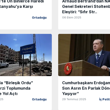
’te On Binlerce Haredi
Arnaud Bertrand’dan NA
tanyahu’ya Karşı
Genel Sekreteri Stoltenb
Eleştiri: “Sıfır Str..
06 Ekim 2025
Ortadoğu
a “Birleşik Ordu”
Cumhurbaşkanı Erdoğan:
ürzi Toplumunda
Son Asrın En Parlak Dön
 Yol Açtı
Yaşıyor”
025
29 Temmuz 2025
Ortadoğu
İç Poli