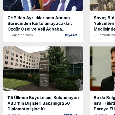
CHP’den Ayrıldılar ama Arınma
Savaş Bütç
Sürecinden Kurtulamayacaklar:
Yükselten
Özgür Özel ve Veli Ağbaba..
Meclisinde
05 Ağustos 2026
23 Temmuz 2
Siyaset
115 Ülkede Büyükelçisi Bulunmayan
Bu da Böl
ABD'nin Dışişleri Bakanlığı 250
İsrail Filis
Diplomatın İşine Kı..
Paraya El
18 Mayıs 2026
04 Mayıs