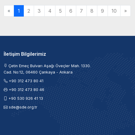
«
1
2
3
4
5
6
7
8
9
10
»
İletişim Bilgilerimiz
Çetin Emeç Bulvarı Aşağı Öveçler Mah. 1330.
Cad. No:12, 06460 Çankaya - Ankara
+90 312 473 80 41
+90 312 473 80 46
+90 530 926 41 13
sde@sde.org.tr