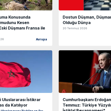
ruma Konusunda
Dostun Düşman, Düşman
Umudunu Kesen
Olduğu Dünya
ski Düşmanı Fransa ile
20 Temmuz 2026
026
Avrupa
 Uluslararası İstikrar
Cumhurbaşkanı Erdoğan:
s da Katılıyor
Temmuz: Türkiye Yüzyılı
İstiklal Beyannamesi"