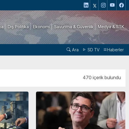
ika
Dış Politika
Ekonomi
Savunma & Güvenlik
Medya & STK
Ara
SD TV
Haberler
470 içerik bulundu