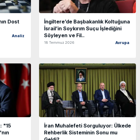
ın Dost
İngiltere’de Başbakanlık Koltuğuna
İsrail’in Soykırım Suçu İşlediğini
Söyleyen ve Fil..
Analiz
18 Temmuz 2026
Avrupa
 "15
İran Muhalefeti Sorguluyor: Ülkede
'nın
Rehberlik Sisteminin Sonu mu
Geldi?