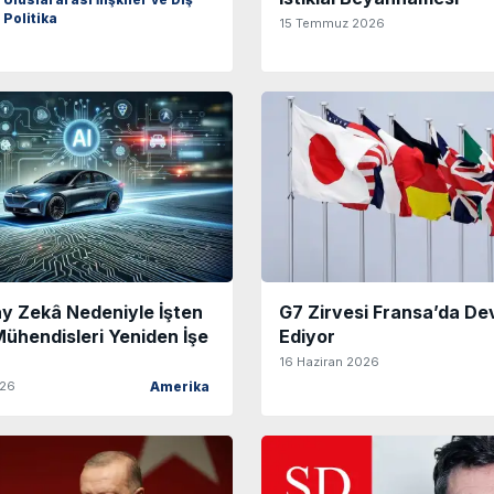
Uluslararası İlişkiler ve Dış
Politika
15 Temmuz 2026
ay Zekâ Nedeniyle İşten
G7 Zirvesi Fransa’da D
Mühendisleri Yeniden İşe
Ediyor
16 Haziran 2026
026
Amerika