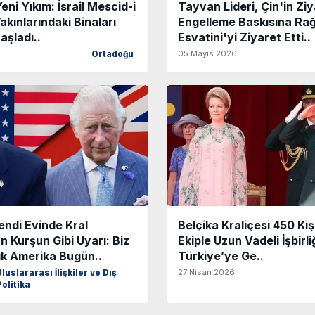
eni Yıkım: İsrail Mescid-i
Tayvan Lideri, Çin'in Ziy
akınlarındaki Binaları
Engelleme Baskısına R
şladı..
Esvatini'yi Ziyaret Etti..
05 Mayıs 2026
Ortadoğu
endi Evinde Kral
Belçika Kraliçesi 450 Kişi
n Kurşun Gibi Uyarı: Biz
Ekiple Uzun Vadeli İşbirliğ
k Amerika Bugün..
Türkiye’ye Ge..
27 Nisan 2026
Uluslararası İlişkiler ve Dış
Politika