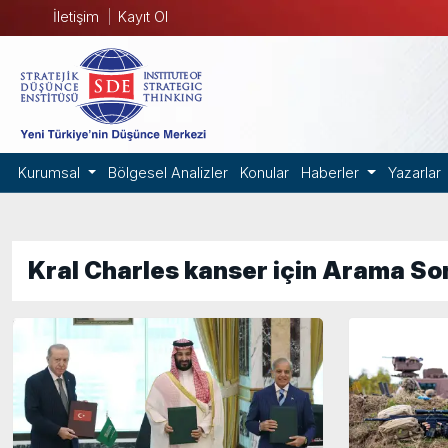
İletişim
Kayıt Ol
Kurumsal
Bölgesel Analizler
Konular
Haberler
Yazarlar
Kral Charles kanser için Arama So