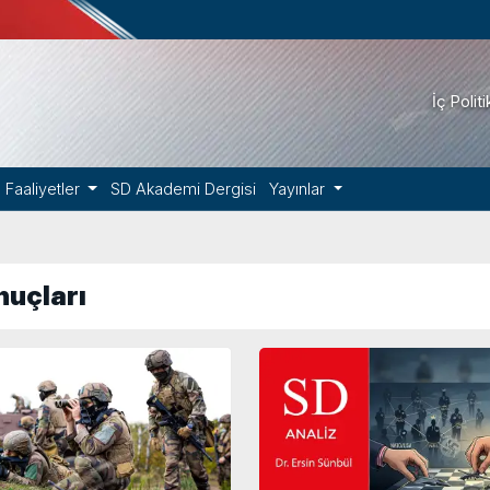
İç Polit
Faaliyetler
SD Akademi Dergisi
Yayınlar
nuçları