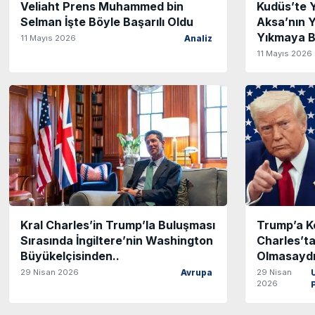
Veliaht Prens Muhammed bin
Kudüs’te Y
Selman İşte Böyle Başarılı Oldu
Aksa’nın Y
Yıkmaya Ba
11 Mayıs 2026
Analiz
11 Mayıs 2026
Kral Charles’in Trump’la Buluşması
Trump’a K
Sırasında İngiltere’nin Washington
Charles’ta
Büyükelçisinden..
Olmasaydı
29 Nisan 2026
29 Nisan
Avrupa
2026