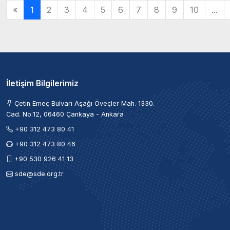
«
1
2
3
4
5
6
7
8
9
10
...
İletişim Bilgilerimiz
Çetin Emeç Bulvarı Aşağı Öveçler Mah. 1330.
Cad. No:12, 06460 Çankaya - Ankara
+90 312 473 80 41
+90 312 473 80 46
+90 530 926 41 13
sde@sde.org.tr