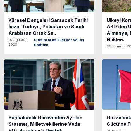
Küresel Dengeleri Sarsacak Tarihi
Ülkeyi Ko
İmza: Türkiye, Pakistan ve Suudi
ABD’den 
Arabistan Ortak Sa..
Almanya, E
Nüklee..
07 Ağustos
Uluslararası İlişkiler ve Dış
2026
Politika
20 Temmuz 2
Başbakanlık Görevinden Ayrılan
Gazze’deki
Starmer, Milletvekillerine Veda
Gücü’ne Fa
Etti, Burnham’a Destek..
16 Temmuz