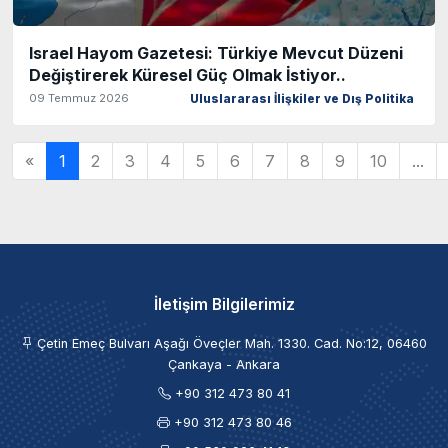
Israel Hayom Gazetesi: Türkiye Mevcut Düzeni
Değiştirerek Küresel Güç Olmak İstiyor..
09 Temmuz 2026
Uluslararası İlişkiler ve Dış Politika
«
1
2
3
4
5
6
7
8
9
10
...
İletişim Bilgilerimiz
Çetin Emeç Bulvarı Aşağı Öveçler Mah. 1330. Cad. No:12, 06460
Çankaya - Ankara
+90 312 473 80 41
+90 312 473 80 46