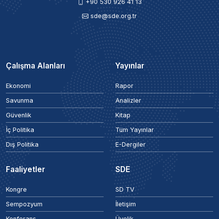
+90 530 926 41 13
sde@sde.org.tr
Çalışma Alanları
Yayınlar
Ekonomi
Rapor
Savunma
Analizler
Güvenlik
Kitap
İç Politika
Tüm Yayınlar
Dış Politika
E-Dergiler
Faaliyetler
SDE
Kongre
SD TV
Sempozyum
İletişim
Konferans
Üyelik