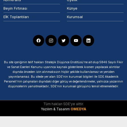
Beyin Fırtınası
Künye
EİK Toplantıları
Kurumsal
Bu site içeriğinin telif hakları Stratejik Düşünce Enstitüsü’ne ait olup 5846 Sayılı Fikir
ve Sanat Eserleri Kanunu uyarınca kaynak gösterilerek kısmen yapılacak alıntılar
dışında önceden izin alınmaksızın hiçbir şekilde kullanılamaz ve yeniden
yayımlanamaz. Bu sitede yer alan SDE'nin kurumsal bilgileri ile SDE Akademik
Personeli'nin çalışmaları dışındaki diğer görüş ve değerlendirmeler, yalnızca yazarının
düşüncelerini yansıtmaktadır; SDE'nin kurumsal görüşünü temsil etmemektedir.
Tüm hakları SDE'ye aittir.
Yazılım & Tasarım
OMEDYA