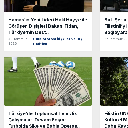
Hamas’ın Yeni Lideri Halil Hayye ile
Batı Şeria’
Görüşen Dışişleri Bakanı Fidan,
Filistinli’y
Türkiye’nin Dest..
Bağlayara
30 Temmuz
27 Temmuz 2
Uluslararası İlişkiler ve Dış
2026
Politika
Türkiye’de Toplumsal Temizlik
Filistin 
Çalışmaları Devam Ediyor:
Kültürel M
Futbolda Şike ve Bahis Operas..
Daha Kayd