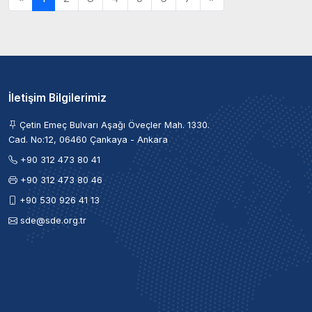
İletişim Bilgilerimiz
Çetin Emeç Bulvarı Aşağı Öveçler Mah. 1330.
Cad. No:12, 06460 Çankaya - Ankara
+90 312 473 80 41
+90 312 473 80 46
+90 530 926 41 13
sde@sde.org.tr