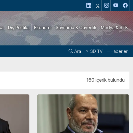
ika
Dış Politika
Ekonomi
Savunma & Güvenlik
Medya & STK
Ara
SD TV
Haberler
160 içerik bulundu