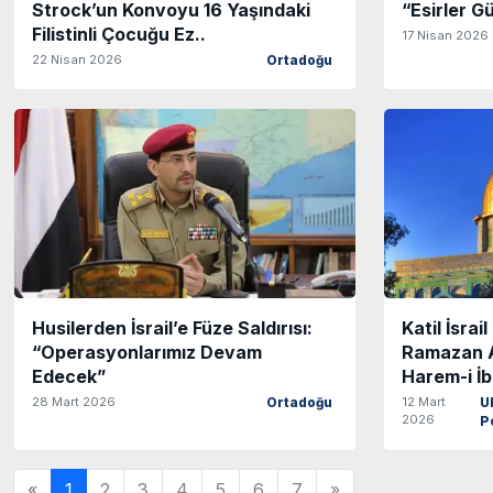
Strock’un Konvoyu 16 Yaşındaki
“Esirler G
Filistinli Çocuğu Ez..
17 Nisan 2026
22 Nisan 2026
Ortadoğu
Husilerden İsrail’e Füze Saldırısı:
Katil İsrai
“Operasyonlarımız Devam
Ramazan A
Edecek”
Harem-i İ
28 Mart 2026
12 Mart
Ortadoğu
Ul
2026
P
«
1
2
3
4
5
6
7
»