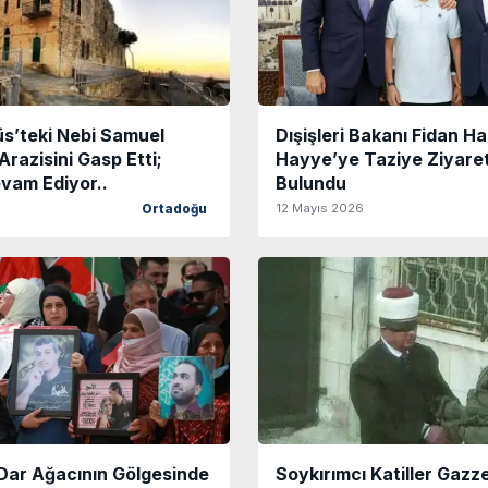
düs’teki Nebi Samuel
Dışişleri Bakanı Fidan H
Arazisini Gasp Etti;
Hayye’ye Taziye Ziyare
evam Ediyor..
Bulundu
6
12 Mayıs 2026
Ortadoğu
e Dar Ağacının Gölgesinde
Soykırımcı Katiller Gazz