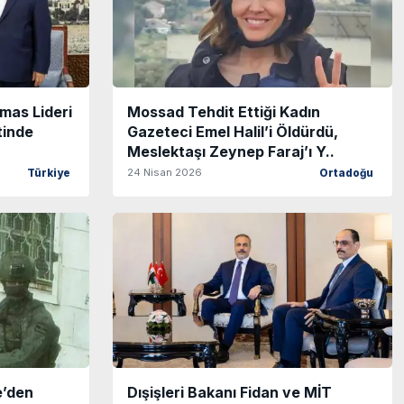
amas Lideri
Mossad Tehdit Ettiği Kadın
tinde
Gazeteci Emel Halil’i Öldürdü,
Meslektaşı Zeynep Faraj’ı Y..
24 Nisan 2026
Türkiye
Ortadoğu
e’den
Dışişleri Bakanı Fidan ve MİT