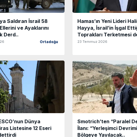
ya Saldıran İsrail 58
Hamas’ın Yeni Lideri Halil
i Ellerini ve Ayaklarını
Hayya, İsrail’in İşgal Etti
k Derd..
Toprakları Terketmesi de
026
23 Temmuz 2026
Ortadoğu
UNESCO’nun Dünya
Smotrich’ten “Paralel D
iras Listesine 12 Eseri
İlanı: “Yerleşimci Devri
ettirdi
Bölgeye Yayılacak..