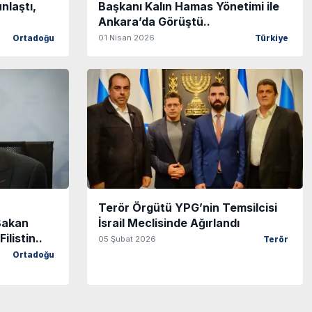
nlaştı,
Başkanı Kalın Hamas Yönetimi ile
Ankara’da Görüştü..
01 Nisan 2026
Ortadoğu
Türkiye
Terör Örgütü YPG’nin Temsilcisi
Bakan
İsrail Meclisinde Ağırlandı
ilistin..
05 Şubat 2026
Terör
Ortadoğu