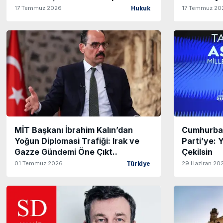
17 Temmuz 2026
17 Temmuz 20
Hukuk
MİT Başkanı İbrahim Kalın’dan
Cumhurbaş
Yoğun Diplomasi Trafiği: Irak ve
Parti’ye: 
Gazze Gündemi Öne Çıkt..
Çekilsin
01 Temmuz 2026
29 Haziran 20
Türkiye