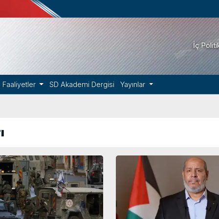
İç Polit
Faaliyetler
SD Akademi Dergisi
Yayınlar
ı