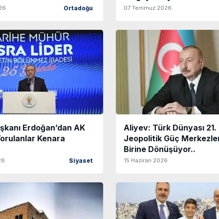
26
07 Temmuz 2026
Ortadoğu
kanı Erdoğan’dan AK
Aliyev: Türk Dünyası 21. 
Yorulanlar Kenara
Jeopolitik Güç Merkezle
Birine Dönüşüyor..
26
15 Haziran 2026
Siyaset