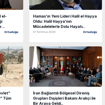
 el-
Hamas’ın Yeni Lideri Halil el Hayya
ği
Oldu: Halil Hayya’nın
 ..
Mücadelelerle Dolu Hayatı..
21 Temmuz 2026
Ortadoğu
Ortadoğu
evlet”
İran Bağlantılı Bölgesel Direniş
mi” Tüm
Grupları Dışişleri Bakanı Arakçi ile
Bir Araya Geldi..