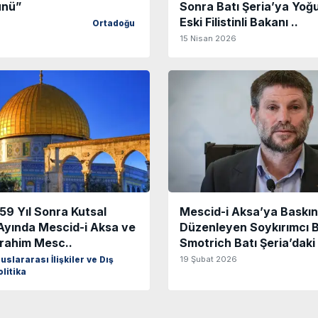
ünü”
Sonra Batı Şeria’ya Yoğu
Eski Filistinli Bakanı ..
Ortadoğu
15 Nisan 2026
l 59 Yıl Sonra Kutsal
Mescid-i Aksa’ya Baskın
yında Mescid-i Aksa ve
Düzenleyen Soykırımcı 
brahim Mesc..
Smotrich Batı Şeria’daki F
19 Şubat 2026
uslararası İlişkiler ve Dış
olitika