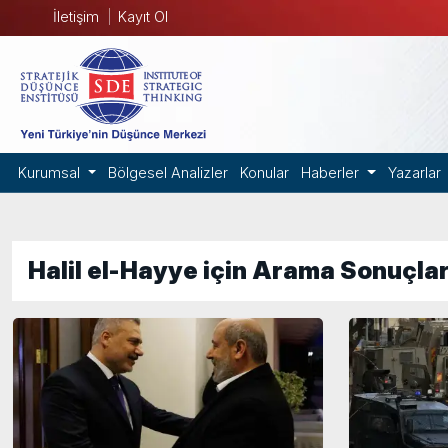
İletişim
Kayıt Ol
Kurumsal
Bölgesel Analizler
Konular
Haberler
Yazarlar
Halil el-Hayye için Arama Sonuçlar