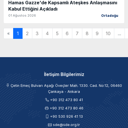
Hamas Gazze'de Kapsamlı Ateşkes Anlaşmasını
Kabul Ettiğini Açıkladı
01 Ağustos 2026
Ortadoğu
«
1
2
3
4
5
6
7
8
9
10
...
İletişim Bilgilerimiz
Çetin Emeç Bulvarı Aşağı Öveçler Mah. 1330. Cad. No:12, 06460
Çankaya - Ankara
+90 312 473 80 41
+90 312 473 80 46
+90 530 926 41 13
sde@sde.org.tr