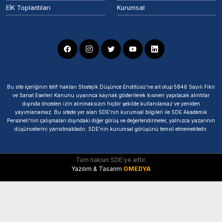
EİK Toplantıları
Kurumsal
Bu site içeriğinin telif hakları Stratejik Düşünce Enstitüsü’ne ait olup 5846 Sayılı Fikir
ve Sanat Eserleri Kanunu uyarınca kaynak gösterilerek kısmen yapılacak alıntılar
dışında önceden izin alınmaksızın hiçbir şekilde kullanılamaz ve yeniden
yayımlanamaz. Bu sitede yer alan SDE'nin kurumsal bilgileri ile SDE Akademik
Personeli'nin çalışmaları dışındaki diğer görüş ve değerlendirmeler, yalnızca yazarının
düşüncelerini yansıtmaktadır; SDE'nin kurumsal görüşünü temsil etmemektedir.
Tüm hakları SDE'ye aittir.
Yazılım & Tasarım
OMEDYA