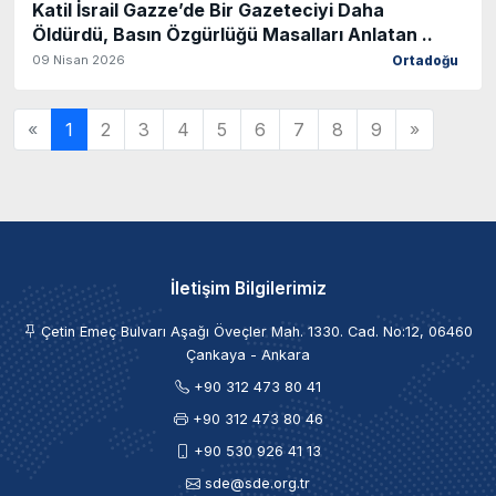
Katil İsrail Gazze’de Bir Gazeteciyi Daha
Öldürdü, Basın Özgürlüğü Masalları Anlatan ..
09 Nisan 2026
Ortadoğu
«
1
2
3
4
5
6
7
8
9
»
İletişim Bilgilerimiz
Çetin Emeç Bulvarı Aşağı Öveçler Mah. 1330. Cad. No:12, 06460
Çankaya - Ankara
+90 312 473 80 41
+90 312 473 80 46
+90 530 926 41 13
sde@sde.org.tr