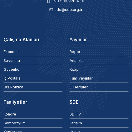
+90 530 926 41 13
sde@sde.org.tr
Çalışma Alanları
Yayınlar
Ekonomi
Rapor
Savunma
Analizler
Güvenlik
Kitap
İç Politika
Tüm Yayınlar
Dış Politika
E-Dergiler
Faaliyetler
SDE
Kongre
SD TV
Sempozyum
İletişim
Konferans
Üyelik