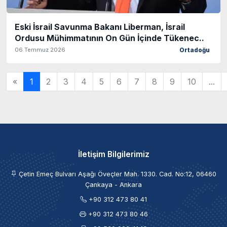
Eski İsrail Savunma Bakanı Liberman, İsrail
Ordusu Mühimmatının On Gün İçinde Tükenec..
06 Temmuz 2026
Ortadoğu
«
1
2
3
4
5
6
7
8
9
10
...
İletişim Bilgilerimiz
Çetin Emeç Bulvarı Aşağı Öveçler Mah. 1330. Cad. No:12, 06460
Çankaya - Ankara
+90 312 473 80 41
+90 312 473 80 46