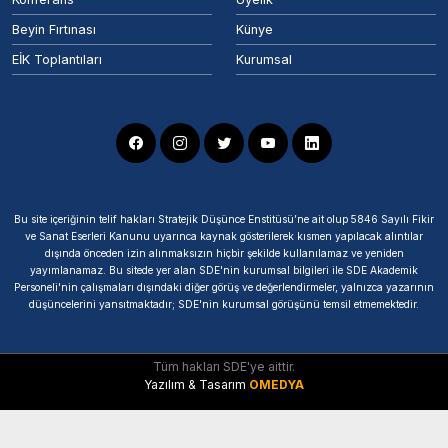
Beyin Fırtınası
Künye
EİK Toplantıları
Kurumsal
Bu site içeriğinin telif hakları Stratejik Düşünce Enstitüsü’ne ait olup 5846 Sayılı Fikir
ve Sanat Eserleri Kanunu uyarınca kaynak gösterilerek kısmen yapılacak alıntılar
dışında önceden izin alınmaksızın hiçbir şekilde kullanılamaz ve yeniden
yayımlanamaz. Bu sitede yer alan SDE'nin kurumsal bilgileri ile SDE Akademik
Personeli'nin çalışmaları dışındaki diğer görüş ve değerlendirmeler, yalnızca yazarının
düşüncelerini yansıtmaktadır; SDE'nin kurumsal görüşünü temsil etmemektedir.
Tüm hakları SDE'ye aittir.
Yazılım & Tasarım
OMEDYA