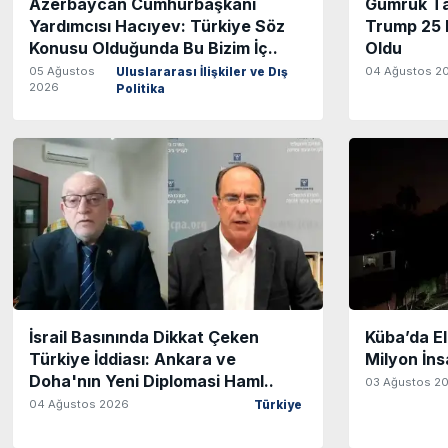
Azerbaycan Cumhurbaşkanı
Gümrük Tar
Yardımcısı Hacıyev: Türkiye Söz
Trump 25 
Konusu Olduğunda Bu Bizim İç..
Oldu
05 Ağustos
04 Ağustos 2
Uluslararası İlişkiler ve Dış
2026
Politika
İsrail Basınında Dikkat Çeken
Küba’da El
Türkiye İddiası: Ankara ve
Milyon İn
Doha'nın Yeni Diplomasi Haml..
03 Ağustos 2
04 Ağustos 2026
Türkiye