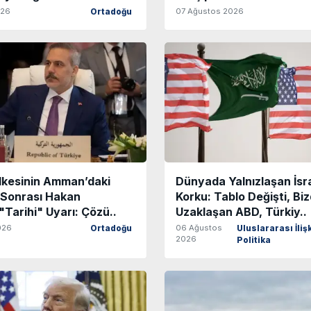
026
07 Ağustos 2026
Ortadoğu
Ülkesinin Amman’daki
Dünyada Yalnızlaşan İsra
 Sonrası Hakan
Korku: Tablo Değişti, Bi
"Tarihi" Uyarı: Çözü..
Uzaklaşan ABD, Türkiy..
026
06 Ağustos
Ortadoğu
Uluslararası İlişk
2026
Politika