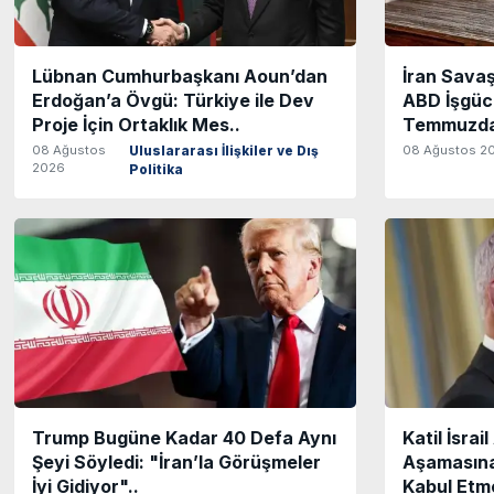
Lübnan Cumhurbaşkanı Aoun’dan
İran Savaş
Erdoğan’a Övgü: Türkiye ile Dev
ABD İşgücü
Proje İçin Ortaklık Mes..
Temmuzda 2
08 Ağustos
08 Ağustos 2
Uluslararası İlişkiler ve Dış
2026
Politika
Trump Bugüne Kadar 40 Defa Aynı
Katil İsrai
Şeyi Söyledi: "İran’la Görüşmeler
Aşamasına 
İyi Gidiyor"..
Kabul Etm