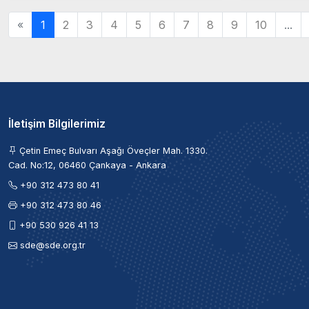
«
1
2
3
4
5
6
7
8
9
10
...
İletişim Bilgilerimiz
Çetin Emeç Bulvarı Aşağı Öveçler Mah. 1330.
Cad. No:12, 06460 Çankaya - Ankara
+90 312 473 80 41
+90 312 473 80 46
+90 530 926 41 13
sde@sde.org.tr