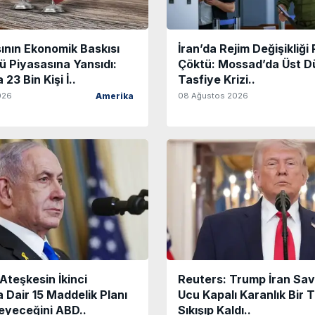
ının Ekonomik Baskısı
İran’da Rejim Değişikliği 
 Piyasasına Yansıdı:
Çöktü: Mossad’da Üst D
3 Bin Kişi İ..
Tasfiye Krizi..
026
08 Ağustos 2026
Amerika
l Ateşkesin İkinci
Reuters: Trump İran Sava
Dair 15 Maddelik Planı
Ucu Kapalı Karanlık Bir 
eyeceğini ABD..
Sıkışıp Kaldı..