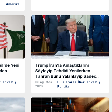
Amerika
il'de Yeni
Trump İran’la Anlaştıklarını
zden
Söyleyip Tehdidi Yenilerken
Tahran Bunu Yalanlayıp Sadec..
06 Ağustos
iler ve Dış
Uluslararası İlişkiler ve Dış
2026
Politika