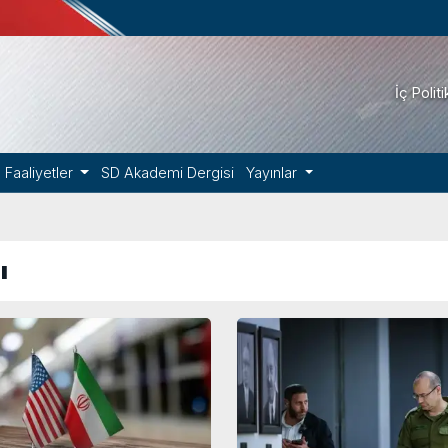
İç Polit
Faaliyetler
SD Akademi Dergisi
Yayınlar
ı