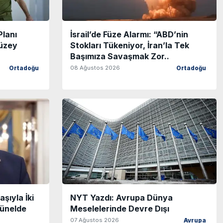
Planı
İsrail’de Füze Alarmı: “ABD’nin
üzey
Stokları Tükeniyor, İran’la Tek
Başımıza Savaşmak Zor..
08 Ağustos 2026
Ortadoğu
Ortadoğu
şıyla İki
NYT Yazdı: Avrupa Dünya
Tünelde
Meselelerinde Devre Dışı
07 Ağustos 2026
Avrupa