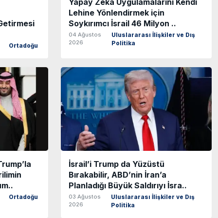
Yapay Zeka Uygulamalarını Kendi
Lehine Yönlendirmek için
Getirmesi
Soykırımcı İsrail 46 Milyon ..
04 Ağustos
Uluslararası İlişkiler ve Dış
2026
Politika
Ortadoğu
rump’la
İsrail’i Trump da Yüzüstü
ilimin
Bırakabilir, ABD’nin İran’a
um..
Planladığı Büyük Saldırıyı İsra..
03 Ağustos
Ortadoğu
Uluslararası İlişkiler ve Dış
2026
Politika