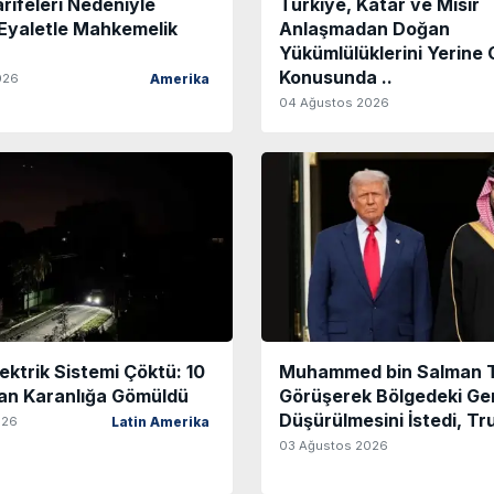
ifeleri Nedeniyle
Türkiye, Katar ve Mısır
Eyaletle Mahkemelik
Anlaşmadan Doğan
Yükümlülüklerini Yerine 
Konusunda ..
026
Amerika
04 Ağustos 2026
ektrik Sistemi Çöktü: 10
Muhammed bin Salman T
san Karanlığa Gömüldü
Görüşerek Bölgedeki Ger
Düşürülmesini İstedi, Tr
026
Latin Amerika
03 Ağustos 2026