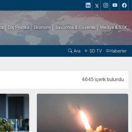
ika
Dış Politika
Ekonomi
Savunma & Güvenlik
Medya & STK
Ara
SD TV
Haberler
4645 içerik bulundu