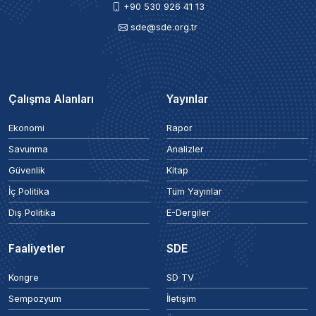
+90 530 926 41 13
sde@sde.org.tr
Çalışma Alanları
Yayınlar
Ekonomi
Rapor
Savunma
Analizler
Güvenlik
Kitap
İç Politika
Tüm Yayınlar
Dış Politika
E-Dergiler
Faaliyetler
SDE
Kongre
SD TV
Sempozyum
İletişim