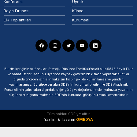
Konferans
Üyelik
Beyin Fırtınası
Künye
EİK Toplantıları
Kurumsal
Bu site içeriğinin telif hakları Stratejik Düşünce Enstitüsü’ne ait olup 5846 Sayılı Fikir
ve Sanat Eserleri Kanunu uyarınca kaynak gösterilerek kısmen yapılacak alıntılar
dışında önceden izin alınmaksızın hiçbir şekilde kullanılamaz ve yeniden
yayımlanamaz. Bu sitede yer alan SDE'nin kurumsal bilgileri ile SDE Akademik
Personeli'nin çalışmaları dışındaki diğer görüş ve değerlendirmeler, yalnızca yazarının
düşüncelerini yansıtmaktadır; SDE'nin kurumsal görüşünü temsil etmemektedir.
Tüm hakları SDE'ye aittir.
Yazılım & Tasarım
OMEDYA