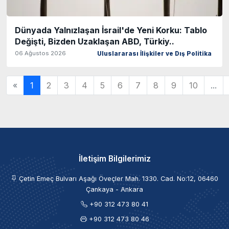
Dünyada Yalnızlaşan İsrail'de Yeni Korku: Tablo
Değişti, Bizden Uzaklaşan ABD, Türkiy..
06 Ağustos 2026
Uluslararası İlişkiler ve Dış Politika
«
1
2
3
4
5
6
7
8
9
10
...
İletişim Bilgilerimiz
Çetin Emeç Bulvarı Aşağı Öveçler Mah. 1330. Cad. No:12, 06460
Çankaya - Ankara
+90 312 473 80 41
+90 312 473 80 46