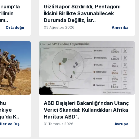
rump’la
Gizli Rapor Sızdırıldı, Pentagon:
ilimin
İkisini Birlikte Savunabilecek
um..
Durumda Değiliz, İsr..
03 Ağustos 2026
Ortadoğu
Amerika
ahu
ABD Dışişleri Bakanlığı’ndan Utanç
rkiye
Verici Skandal: Kullandıkları Afrika
u’da K..
Haritası ABD’..
31 Temmuz 2026
iler ve Dış
Avrupa