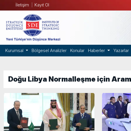
İletişim
Kayıt Ol
Kurumsal
Bölgesel Analizler
Konular
Haberler
Yazarlar
Doğu Libya Normalleşme için Aram