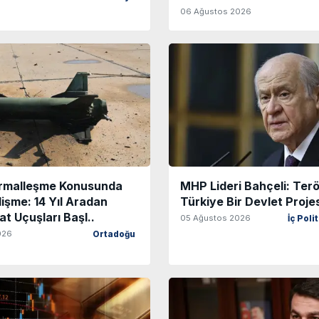
06 Ağustos 2026
rmalleşme Konusunda
MHP Lideri Bahçeli: Ter
işme: 14 Yıl Aradan
Türkiye Bir Devlet Projes
at Uçuşları Başl..
05 Ağustos 2026
İç Poli
026
Ortadoğu