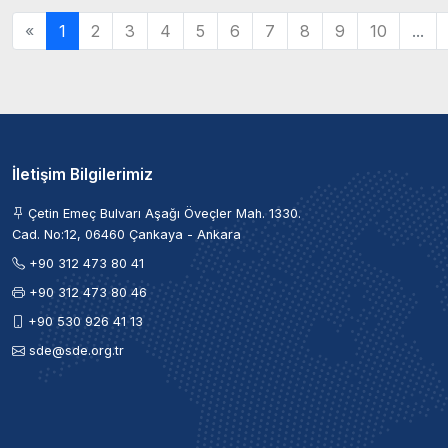
«
1
2
3
4
5
6
7
8
9
10
...
İletişim Bilgilerimiz
Çetin Emeç Bulvarı Aşağı Öveçler Mah. 1330.
Cad. No:12, 06460 Çankaya - Ankara
+90 312 473 80 41
+90 312 473 80 46
+90 530 926 41 13
sde@sde.org.tr