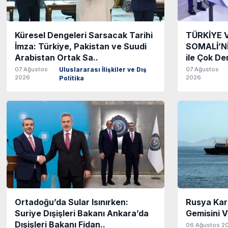
Küresel Dengeleri Sarsacak Tarihi
TÜRKİYE 
İmza: Türkiye, Pakistan ve Suudi
SOMALİ’Nİ
Arabistan Ortak Sa..
ile Çok Der
07 Ağustos
07 Ağustos
Uluslararası İlişkiler ve Dış
2026
2026
Politika
Ortadoğu’da Sular Isınırken:
Rusya Kar
Suriye Dışişleri Bakanı Ankara’da
Gemisini 
Dışişleri Bakanı Fidan..
06 Ağustos 2