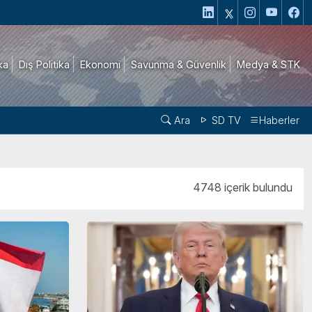
ika
Dış Politika
Ekonomi
Savunma & Güvenlik
Medya & STK
Ara
SD TV
Haberler
4748 içerik bulundu