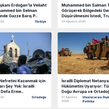
kanı Erdoğan’la Veliaht
Muhammed bin Salman T
hammed bin Selman
Görüşerek Bölgedeki Ger
nde Gazze Barış P..
Düşürülmesini İstedi, Tr
026
03 Ağustos 2026
Türkiye
Nefretini Kazanmak için
İsrailli Diplomat Netany
ı Şey Yok: İsrailli
Hükümetini Uyarıyor: Tü
u Defa Erme..
Doğu Avrupa ve Ortadoğ
026
01 Ağustos
Ortadoğu
Uluslararası İlişk
2026
Politika