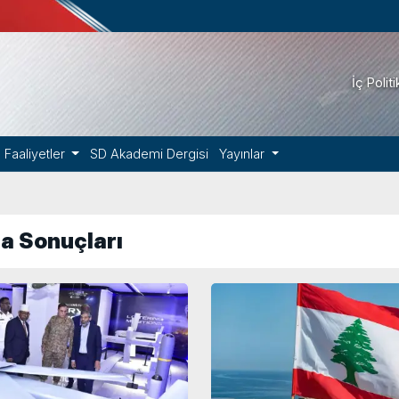
İç Polit
Faaliyetler
SD Akademi Dergisi
Yayınlar
a Sonuçları