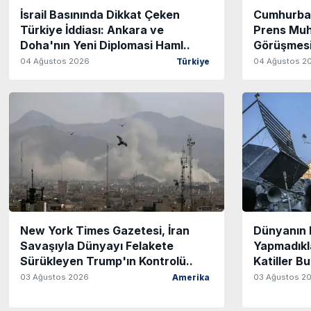
İsrail Basınında Dikkat Çeken
Cumhurbaş
Türkiye İddiası: Ankara ve
Prens Mu
Doha'nın Yeni Diplomasi Haml..
Görüşmesi
04 Ağustos 2026
04 Ağustos 2
Türkiye
New York Times Gazetesi, İran
Dünyanın 
Savaşıyla Dünyayı Felakete
Yapmadıklar
Sürükleyen Trump'ın Kontrolü..
Katiller B
03 Ağustos 2026
03 Ağustos 2
Amerika