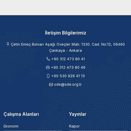
İletişim Bilgilerimiz
Çetin Emeç Bulvarı Aşağı Öveçler Mah. 1330. Cad. No:12, 06460
Çankaya - Ankara
+90 312 473 80 41
+90 312 473 80 46
+90 530 926 41 13
sde@sde.org.tr
Çalışma Alanları
Yayınlar
Ekonomi
Rapor