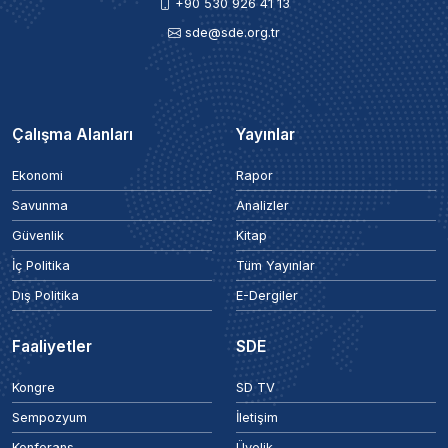
+90 530 926 41 13
sde@sde.org.tr
Çalışma Alanları
Yayınlar
Ekonomi
Rapor
Savunma
Analizler
Güvenlik
Kitap
İç Politika
Tüm Yayınlar
Dış Politika
E-Dergiler
Faaliyetler
SDE
Kongre
SD TV
Sempozyum
İletişim
Konferans
Üyelik