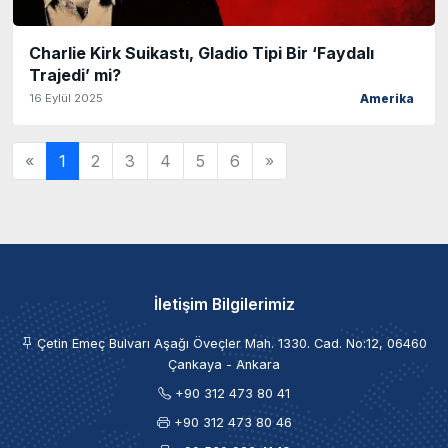
Charlie Kirk Suikastı, Gladio Tipi Bir ‘Faydalı
Trajedi’ mi?
16 Eylül 2025
Amerika
«
1
2
3
4
5
6
»
İletişim Bilgilerimiz
Çetin Emeç Bulvarı Aşağı Öveçler Mah. 1330. Cad. No:12, 06460
Çankaya - Ankara
+90 312 473 80 41
+90 312 473 80 46