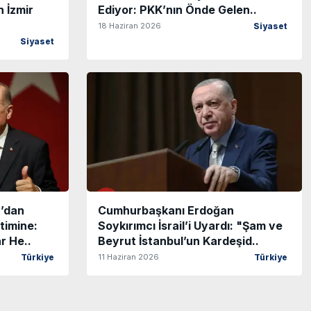
 İzmir
Ediyor: PKK’nın Önde Gelen..
18 Haziran 2026
Siyaset
Siyaset
’dan
Cumhurbaşkanı Erdoğan
timine:
Soykırımcı İsrail’i Uyardı: "Şam ve
r He..
Beyrut İstanbul’un Kardeşid..
11 Haziran 2026
Türkiye
Türkiye