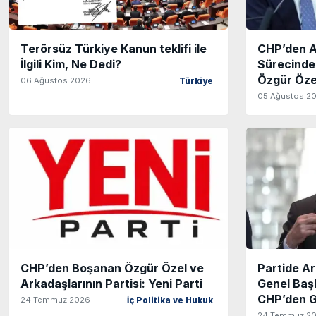
Terörsüz Türkiye Kanun teklifi ile
CHP’den A
İlgili Kim, Ne Dedi?
Sürecinde
Özgür Özel
06 Ağustos 2026
Türkiye
05 Ağustos 2
CHP’den Boşanan Özgür Özel ve
Partide A
Arkadaşlarının Partisi: Yeni Parti
Genel Başk
CHP’den Gi
24 Temmuz 2026
İç Politika ve Hukuk
24 Temmuz 2