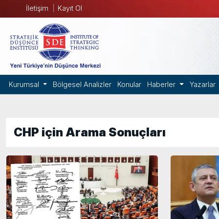
İletişim
Kayıt Ol
Kurumsal
Bölgesel Analizler
Konular
Haberler
Yazarlar
CHP için Arama Sonuçları