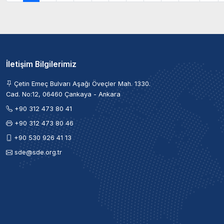
İletişim Bilgilerimiz
Çetin Emeç Bulvarı Aşağı Öveçler Mah. 1330.
Cad. No:12, 06460 Çankaya - Ankara
+90 312 473 80 41
+90 312 473 80 46
+90 530 926 41 13
sde@sde.org.tr