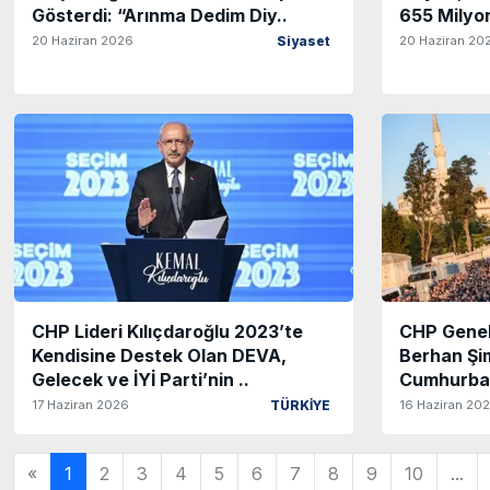
Gösterdi: “Arınma Dedim Diy..
655 Milyon
20 Haziran 2026
20 Haziran 20
Siyaset
CHP Lideri Kılıçdaroğlu 2023’te
CHP Genel
Kendisine Destek Olan DEVA,
Berhan Şi
Gelecek ve İYİ Parti’nin ..
Cumhurbaş
17 Haziran 2026
16 Haziran 20
TÜRKİYE
«
1
2
3
4
5
6
7
8
9
10
...