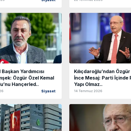
Siyaset
 Başkan Yardımcısı
Kılıçdaroğlu’ndan Özgür
mşek: Özgür Özel Kemal
İnce Mesaj: Parti İçinde 
lu’nu Hançerled..
Yapı Olmaz..
26
14 Temmuz 2026
Siyaset