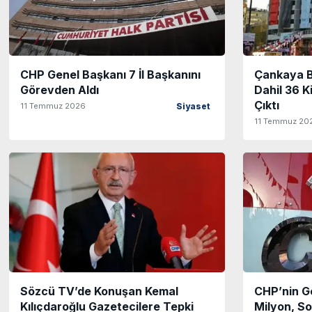
CHP Genel Başkanı 7 İl Başkanını
Çankaya B
Görevden Aldı
Dahil 36 Ki
Çıktı
11 Temmuz 2026
Siyaset
11 Temmuz 20
Sözcü TV’de Konuşan Kemal
CHP’nin G
Kılıçdaroğlu Gazetecilere Tepki
Milyon, So