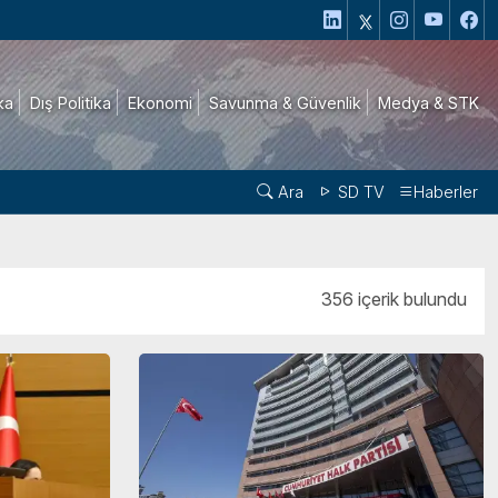
ika
Dış Politika
Ekonomi
Savunma & Güvenlik
Medya & STK
Ara
SD TV
Haberler
356 içerik bulundu