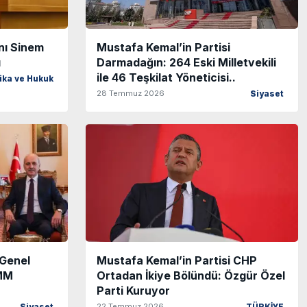
nı Sinem
Mustafa Kemal’in Partisi
ı
Darmadağın: 264 Eski Milletvekili
ile 46 Teşkilat Yöneticisi..
tika ve Hukuk
28 Temmuz 2026
Siyaset
Genel
Mustafa Kemal’in Partisi CHP
BMM
Ortadan İkiye Bölündü: Özgür Özel
Parti Kuruyor
22 Temmuz 2026