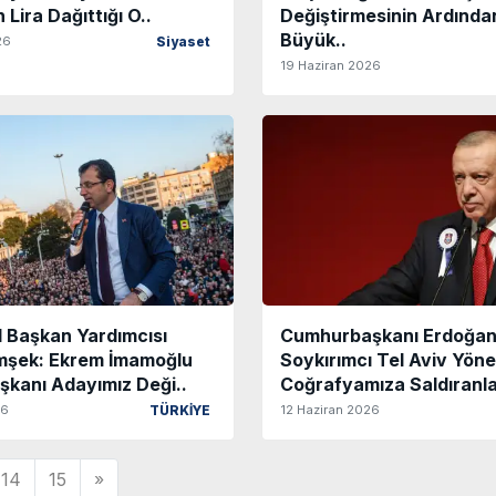
 Lira Dağıttığı O..
Değiştirmesinin Ardından
Büyük..
26
Siyaset
19 Haziran 2026
 Başkan Yardımcısı
Cumhurbaşkanı Erdoğan
mşek: Ekrem İmamoğlu
Soykırımcı Tel Aviv Yöne
kanı Adayımız Deği..
Coğrafyamıza Saldıranla
26
12 Haziran 2026
TÜRKİYE
14
15
»