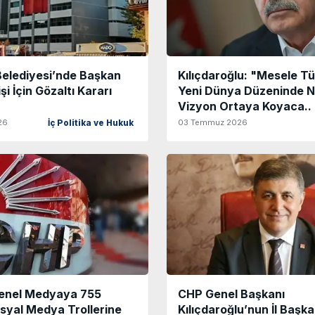
elediyesi’nde Başkan
Kılıçdaroğlu: "Mesele Tü
şi İçin Gözaltı Kararı
Yeni Dünya Düzeninde Na
Vizyon Ortaya Koyaca..
26
03 Temmuz 2026
İç Politika ve Hukuk
enel Medyaya 755
CHP Genel Başkanı
syal Medya Trollerine
Kılıçdaroğlu’nun İl Başka