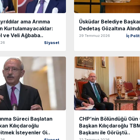
yrıldılar ama Arınma
Üsküdar Belediye Başka
n Kurtulamayacaklar:
Dedetaş Gözaltına Alınd
 ve Veli Ağbaba..
29 Temmuz 2026
İç Poli
026
Siyaset
rınma Süreci Başlatan
CHP’nin Bölündüğü Gün 
an Kılıçdaroğlu
Başkan Kılıçdaroğlu T
tmek İsteyenler Gi..
Başkanı ile Görüştü..
026
22 Temmuz 2026