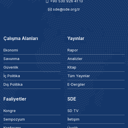
+90 530 926 41 13
sde@sde.org.tr
Çalışma Alanları
Yayınlar
Ekonomi
Rapor
Savunma
Analizler
Güvenlik
Kitap
İç Politika
Tüm Yayınlar
Dış Politika
E-Dergiler
Faaliyetler
SDE
Kongre
SD TV
Sempozyum
İletişim
Konferans
Üyelik