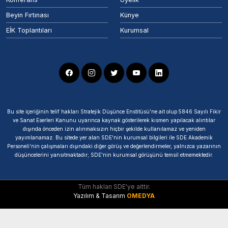
Beyin Fırtınası
Künye
EİK Toplantıları
Kurumsal
Bu site içeriğinin telif hakları Stratejik Düşünce Enstitüsü’ne ait olup 5846 Sayılı Fikir
ve Sanat Eserleri Kanunu uyarınca kaynak gösterilerek kısmen yapılacak alıntılar
dışında önceden izin alınmaksızın hiçbir şekilde kullanılamaz ve yeniden
yayımlanamaz. Bu sitede yer alan SDE'nin kurumsal bilgileri ile SDE Akademik
Personeli'nin çalışmaları dışındaki diğer görüş ve değerlendirmeler, yalnızca yazarının
düşüncelerini yansıtmaktadır; SDE'nin kurumsal görüşünü temsil etmemektedir.
Tüm hakları SDE'ye aittir.
Yazılım & Tasarım
OMEDYA