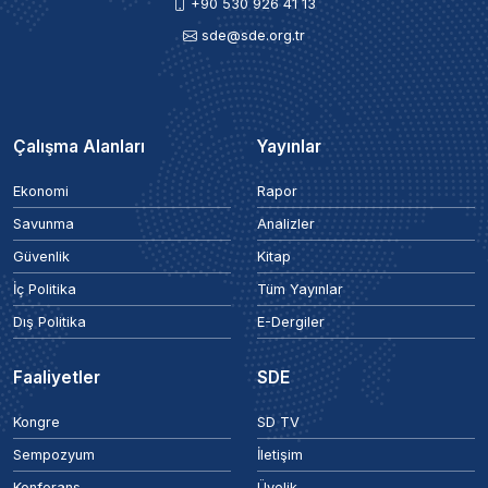
+90 530 926 41 13
sde@sde.org.tr
Çalışma Alanları
Yayınlar
Ekonomi
Rapor
Savunma
Analizler
Güvenlik
Kitap
İç Politika
Tüm Yayınlar
Dış Politika
E-Dergiler
Faaliyetler
SDE
Kongre
SD TV
Sempozyum
İletişim
Konferans
Üyelik