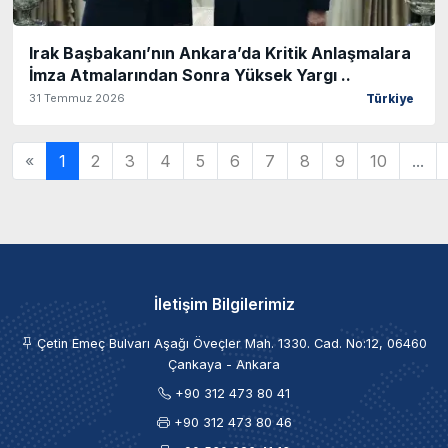
Irak Başbakanı’nın Ankara’da Kritik Anlaşmalara
İmza Atmalarından Sonra Yüksek Yargı ..
31 Temmuz 2026
Türkiye
«
1
2
3
4
5
6
7
8
9
10
...
İletişim Bilgilerimiz
Çetin Emeç Bulvarı Aşağı Öveçler Mah. 1330. Cad. No:12, 06460
Çankaya - Ankara
+90 312 473 80 41
+90 312 473 80 46