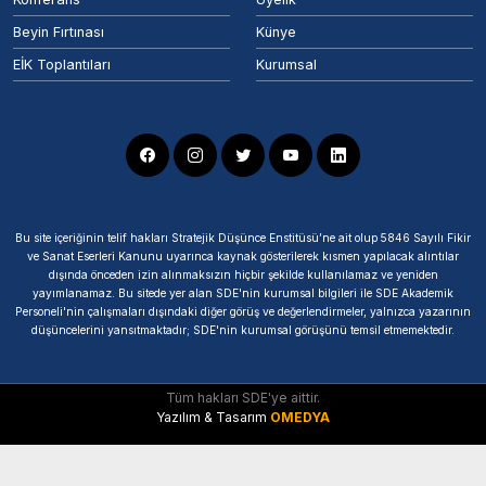
Beyin Fırtınası
Künye
EİK Toplantıları
Kurumsal
Bu site içeriğinin telif hakları Stratejik Düşünce Enstitüsü’ne ait olup 5846 Sayılı Fikir
ve Sanat Eserleri Kanunu uyarınca kaynak gösterilerek kısmen yapılacak alıntılar
dışında önceden izin alınmaksızın hiçbir şekilde kullanılamaz ve yeniden
yayımlanamaz. Bu sitede yer alan SDE'nin kurumsal bilgileri ile SDE Akademik
Personeli'nin çalışmaları dışındaki diğer görüş ve değerlendirmeler, yalnızca yazarının
düşüncelerini yansıtmaktadır; SDE'nin kurumsal görüşünü temsil etmemektedir.
Tüm hakları SDE'ye aittir.
Yazılım & Tasarım
OMEDYA