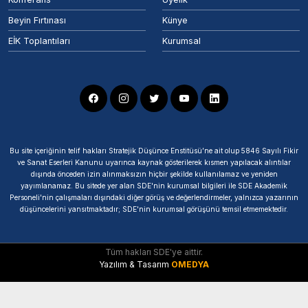
Beyin Fırtınası
Künye
EİK Toplantıları
Kurumsal
Bu site içeriğinin telif hakları Stratejik Düşünce Enstitüsü’ne ait olup 5846 Sayılı Fikir
ve Sanat Eserleri Kanunu uyarınca kaynak gösterilerek kısmen yapılacak alıntılar
dışında önceden izin alınmaksızın hiçbir şekilde kullanılamaz ve yeniden
yayımlanamaz. Bu sitede yer alan SDE'nin kurumsal bilgileri ile SDE Akademik
Personeli'nin çalışmaları dışındaki diğer görüş ve değerlendirmeler, yalnızca yazarının
düşüncelerini yansıtmaktadır; SDE'nin kurumsal görüşünü temsil etmemektedir.
Tüm hakları SDE'ye aittir.
Yazılım & Tasarım
OMEDYA