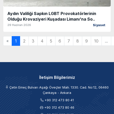
Aydın Valiliği Sapkın LGBT Provokatörlerinin
Olduğu Krovaziyeri Kuşadası Limanı'na So..
29 Haziran 2026
Siyaset
«
1
2
3
4
5
6
7
8
9
10
...
İletişim Bilgilerimiz
Çetin Emeç Bulvarı Aşağı Öveçler Mah. 1330. Cad. No:12, 06460
Çankaya - Ankara
+90 312 473 80 41
+90 312 473 80 46