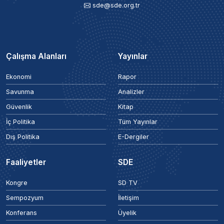
sde@sde.org.tr
Çalışma Alanları
Yayınlar
Ekonomi
Rapor
Savunma
Analizler
Güvenlik
Kitap
İç Politika
Tüm Yayınlar
Dış Politika
E-Dergiler
Faaliyetler
SDE
Kongre
SD TV
Sempozyum
İletişim
Konferans
Üyelik