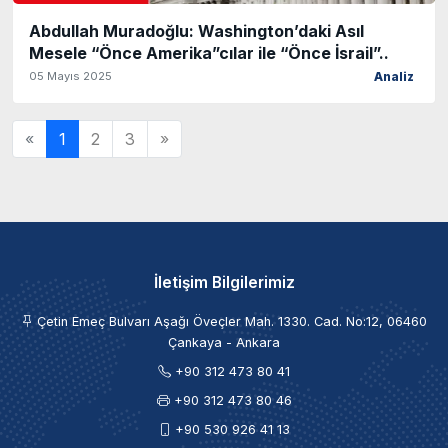
Abdullah Muradoğlu: Washington’daki Asıl
Mesele “Önce Amerika”cılar ile “Önce İsrail”..
05 Mayıs 2025
Analiz
«
1
2
3
»
İletişim Bilgilerimiz
Çetin Emeç Bulvarı Aşağı Öveçler Mah. 1330. Cad. No:12, 06460
Çankaya - Ankara
+90 312 473 80 41
+90 312 473 80 46
+90 530 926 41 13