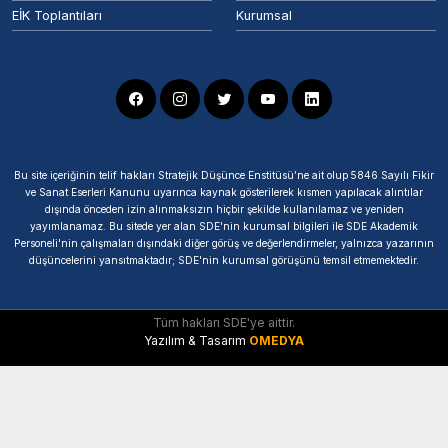
EİK Toplantıları
Kurumsal
Bu site içeriğinin telif hakları Stratejik Düşünce Enstitüsü’ne ait olup 5846 Sayılı Fikir
ve Sanat Eserleri Kanunu uyarınca kaynak gösterilerek kısmen yapılacak alıntılar
dışında önceden izin alınmaksızın hiçbir şekilde kullanılamaz ve yeniden
yayımlanamaz. Bu sitede yer alan SDE'nin kurumsal bilgileri ile SDE Akademik
Personeli'nin çalışmaları dışındaki diğer görüş ve değerlendirmeler, yalnızca yazarının
düşüncelerini yansıtmaktadır; SDE'nin kurumsal görüşünü temsil etmemektedir.
Tüm hakları SDE'ye aittir.
Yazılım & Tasarım
OMEDYA