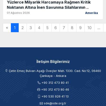
Yüzlerce Milyarlık Harcamaya Rağmen Kritik
Noktanın Altına İnen Savunma Silahlarının ..
01 Ağustos 2026
Amerika
«
1
2
3
4
5
6
7
8
9
10
...
İletişim Bilgilerimiz
Çetin Emeç Bulvarı Aşağı Öveçler Mah. 1330. Cad. No:12, 06460
Çankaya - Ankara
+90 312 473 80 41
+90 312 473 80 46
+90 530 926 41 13
sde@sde.org.tr