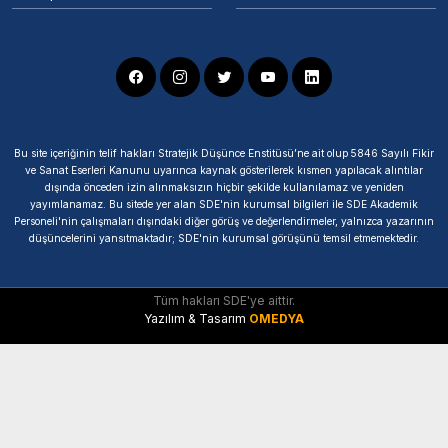
Bu site içeriğinin telif hakları Stratejik Düşünce Enstitüsü’ne ait olup 5846 Sayılı Fikir
ve Sanat Eserleri Kanunu uyarınca kaynak gösterilerek kısmen yapılacak alıntılar
dışında önceden izin alınmaksızın hiçbir şekilde kullanılamaz ve yeniden
yayımlanamaz. Bu sitede yer alan SDE'nin kurumsal bilgileri ile SDE Akademik
Personeli'nin çalışmaları dışındaki diğer görüş ve değerlendirmeler, yalnızca yazarının
düşüncelerini yansıtmaktadır; SDE'nin kurumsal görüşünü temsil etmemektedir.
Tüm hakları SDE'ye aittir.
Yazılım & Tasarım
OMEDYA