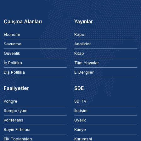
Çalışma Alanları
Yayınlar
Ekonomi
Rapor
Savunma
Analizler
Güvenlik
Kitap
İç Politika
Tüm Yayınlar
Dış Politika
E-Dergiler
Faaliyetler
SDE
Kongre
SD TV
Sempozyum
İletişim
Konferans
Üyelik
Beyin Fırtınası
Künye
EİK Toplantıları
Kurumsal