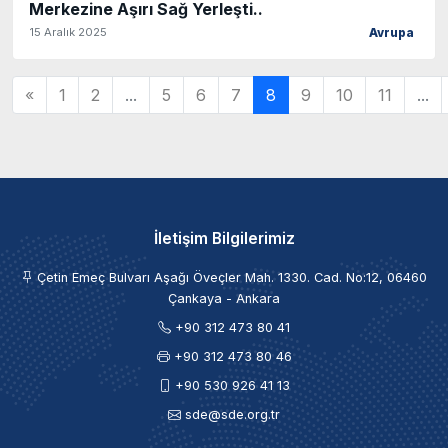
Merkezine Aşırı Sağ Yerleşti..
15 Aralık 2025
Avrupa
«
1
2
...
5
6
7
8
9
10
11
...
İletişim Bilgilerimiz
Çetin Emeç Bulvarı Aşağı Öveçler Mah. 1330. Cad. No:12, 06460
Çankaya - Ankara
+90 312 473 80 41
+90 312 473 80 46
+90 530 926 41 13
sde@sde.org.tr