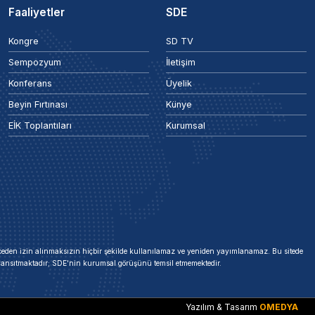
Faaliyetler
SDE
Kongre
SD TV
Sempozyum
İletişim
Konferans
Üyelik
Beyin Fırtınası
Künye
EİK Toplantıları
Kurumsal
 önceden izin alınmaksızın hiçbir şekilde kullanılamaz ve yeniden yayımlanamaz. Bu sitede
i yansıtmaktadır; SDE'nin kurumsal görüşünü temsil etmemektedir.
Yazılım & Tasarım
OMEDYA