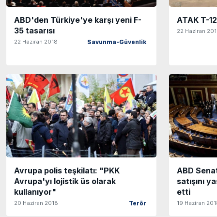
ABD'den Türkiye'ye karşı yeni F-
ATAK T-129
35 tasarısı
22 Haziran 20
22 Haziran 2018
Savunma-Güvenlik
Avrupa polis teşkilatı: "PKK
ABD Senat
Avrupa'yı lojistik üs olarak
satışını y
kullanıyor"
etti
20 Haziran 2018
19 Haziran 20
Terör