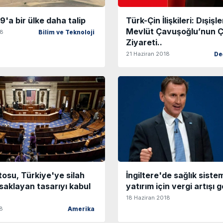
'a bir ülke daha talip
Türk-Çin İlişkileri: Dışişl
Mevlüt Çavuşoğlu’nun Ç
18
Bilim ve Teknoloji
Ziyareti..
21 Haziran 2018
De
osu, Türkiye'ye silah
İngiltere'de sağlık siste
asaklayan tasarıyı kabul
yatırım için vergi artışı
18 Haziran 2018
18
Amerika