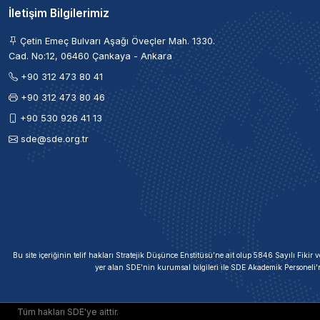
İletişim Bilgilerimiz
Çetin Emeç Bulvarı Aşağı Öveçler Mah. 1330.
Cad. No:12, 06460 Çankaya - Ankara
+90 312 473 80 41
+90 312 473 80 46
+90 530 926 41 13
sde@sde.org.tr
Bu site içeriğinin telif hakları Stratejik Düşünce Enstitüsü’ne ait olup 5846 Sayılı Fik
yer alan SDE'nin kurumsal bilgileri ile SDE Akademik Personeli'
Tüm hakları SDE'ye aittir.