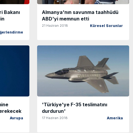
eri Bakanı
Almanya'nın savunma taahhüdü
in
ABD'yi memnun etti
21 Haziran 2018
Küresel Sorunlar
ğerlendirme
mine
'Türkiye'ye F-35 teslimatını
 gerekecek
durdurun'
17 Haziran 2018
Avrupa
Amerika