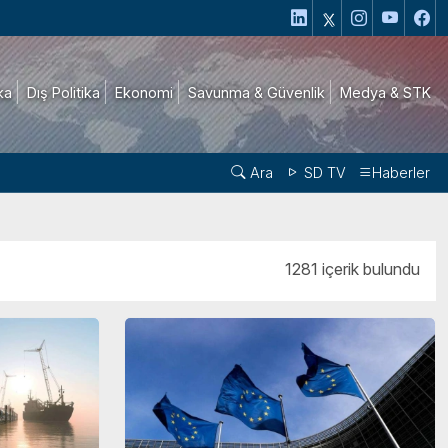
ika
Dış Politika
Ekonomi
Savunma & Güvenlik
Medya & STK
Ara
SD TV
Haberler
1281 içerik bulundu