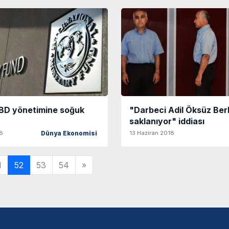
BD yönetimine soğuk
"Darbeci Adil Öksüz Ber
saklanıyor" iddiası
18
13 Haziran 2018
Dünya Ekonomisi
1
52
53
54
»