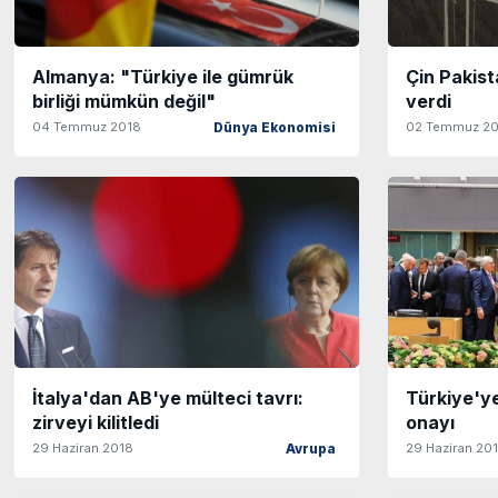
Almanya: "Türkiye ile gümrük
Çin Pakist
birliği mümkün değil"
verdi
04 Temmuz 2018
02 Temmuz 2
Dünya Ekonomisi
İtalya'dan AB'ye mülteci tavrı:
Türkiye'ye
zirveyi kilitledi
onayı
29 Haziran 2018
29 Haziran 20
Avrupa