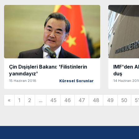
Çin Dışişleri Bakanı: 'Filistinlerin
IMF'den A
yanındayız'
duş
15 Haziran 2018
14 Haziran 20
Küresel Sorunlar
«
1
2
...
45
46
47
48
49
50
5