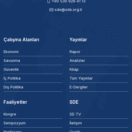
+90 530 926 41 13
sde@sde.org.tr
Çalışma Alanları
Yayınlar
Ekonomi
Rapor
Savunma
Analizler
Güvenlik
Kitap
İç Politika
Tüm Yayınlar
Dış Politika
E-Dergiler
Faaliyetler
SDE
Kongre
SD TV
Sempozyum
İletişim
Konferans
Üyelik