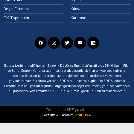
Beyin Fırtınası
Künye
EİK Toplantıları
Kurumsal
Bu site içeriğinin telif hakları Stratejik Düşünce Enstitüsü’ne ait olup 5846 Sayılı Fikir
ve Sanat Eserleri Kanunu uyarınca kaynak gösterilerek kısmen yapılacak alıntılar
dışında önceden izin alınmaksızın hiçbir şekilde kullanılamaz ve yeniden
yayımlanamaz. Bu sitede yer alan SDE'nin kurumsal bilgileri ile SDE Akademik
Personeli'nin çalışmaları dışındaki diğer görüş ve değerlendirmeler, yalnızca yazarının
düşüncelerini yansıtmaktadır; SDE'nin kurumsal görüşünü temsil etmemektedir.
Tüm hakları SDE'ye aittir.
Yazılım & Tasarım
OMEDYA