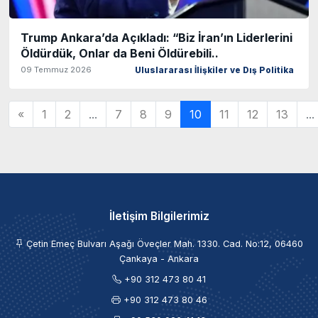
Trump Ankara’da Açıkladı: “Biz İran’ın Liderlerini
Öldürdük, Onlar da Beni Öldürebili..
09 Temmuz 2026
Uluslararası İlişkiler ve Dış Politika
«
1
2
...
7
8
9
10
11
12
13
...
İletişim Bilgilerimiz
Çetin Emeç Bulvarı Aşağı Öveçler Mah. 1330. Cad. No:12, 06460
Çankaya - Ankara
+90 312 473 80 41
+90 312 473 80 46