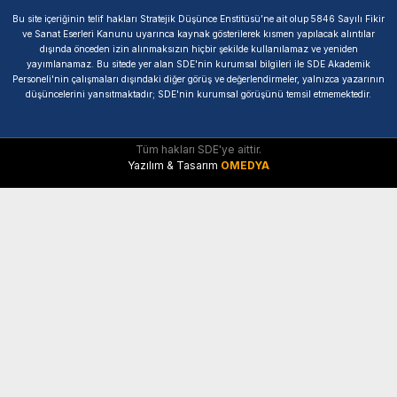
Bu site içeriğinin telif hakları Stratejik Düşünce Enstitüsü’ne ait olup 5846 Sayılı Fikir
ve Sanat Eserleri Kanunu uyarınca kaynak gösterilerek kısmen yapılacak alıntılar
dışında önceden izin alınmaksızın hiçbir şekilde kullanılamaz ve yeniden
yayımlanamaz. Bu sitede yer alan SDE'nin kurumsal bilgileri ile SDE Akademik
Personeli'nin çalışmaları dışındaki diğer görüş ve değerlendirmeler, yalnızca yazarının
düşüncelerini yansıtmaktadır; SDE'nin kurumsal görüşünü temsil etmemektedir.
Tüm hakları SDE'ye aittir.
Yazılım & Tasarım
OMEDYA