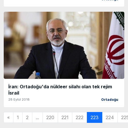
İran: Ortadoğu'da nükleer silahı olan tek rejim
İsrail
28 Eylül 2018
Ortadoğu
«
1
2
...
220
221
222
223
224
22