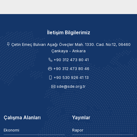
İletişim Bilgilerimiz
Çetin Emeç Bulvarı Aşağı Öveçler Mah. 1330. Cad. No:12, 06460
Çankaya - Ankara
+90 312 473 80 41
+90 312 473 80 46
+90 530 926 41 13
sde@sde.org.tr
Çalışma Alanları
Yayınlar
Ekonomi
Rapor