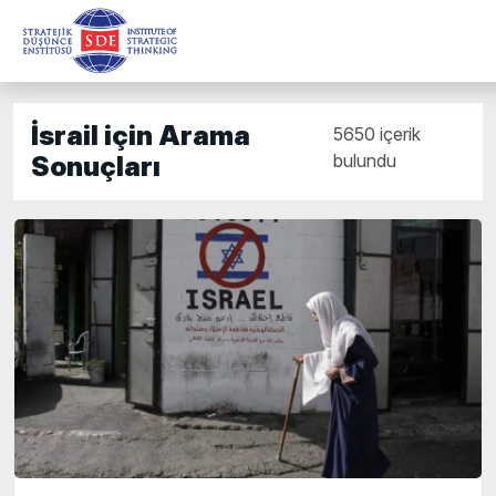
İsrail için Arama
5650 içerik
bulundu
Sonuçları