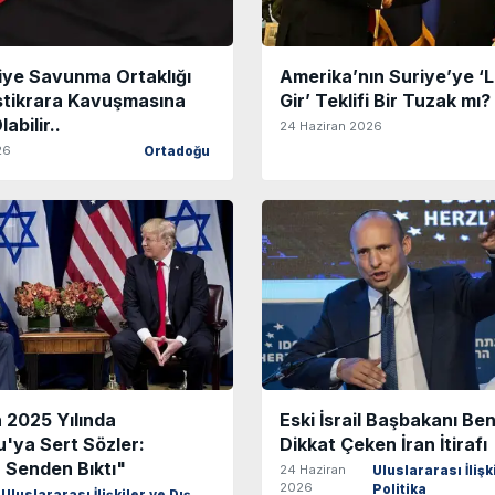
iye Savunma Ortaklığı
Amerika’nın Suriye’ye ‘
İstikrara Kavuşmasına
Gir’ Teklifi Bir Tuzak mı?
abilir..
24 Haziran 2026
26
Ortadoğu
 2025 Yılında
Eski İsrail Başbakanı Be
'ya Sert Sözler:
Dikkat Çeken İran İtirafı
 Senden Bıktı"
24 Haziran
Uluslararası İlişk
2026
Politika