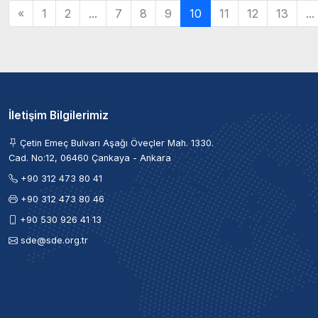
«
1
2
...
7
8
9
10
11
12
13
...
İletişim Bilgilerimiz
Çetin Emeç Bulvarı Aşağı Öveçler Mah. 1330.
Cad. No:12, 06460 Çankaya - Ankara
+90 312 473 80 41
+90 312 473 80 46
+90 530 926 41 13
sde@sde.org.tr