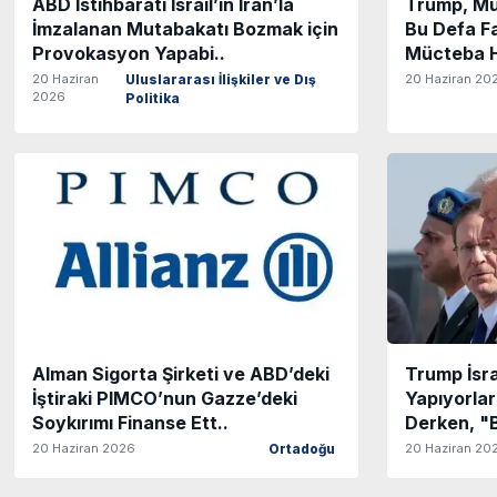
ABD İstihbaratı İsrail’in İran’la
Trump, Müc
İmzalanan Mutabakatı Bozmak için
Bu Defa Fa
Provokasyon Yapabi..
Mücteba H
20 Haziran
20 Haziran 20
Uluslararası İlişkiler ve Dış
2026
Politika
Alman Sigorta Şirketi ve ABD’deki
Trump İsra
İştiraki PIMCO’nun Gazze’deki
Yapıyorla
Soykırımı Finanse Ett..
Derken, "
20 Haziran 2026
20 Haziran 20
Ortadoğu