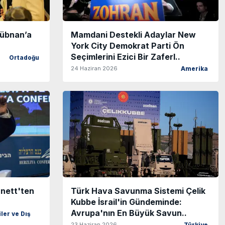
Lübnan’a
Mamdani Destekli Adaylar New
York City Demokrat Parti Ön
Seçimlerini Ezici Bir Zaferl..
Ortadoğu
24 Haziran 2026
Amerika
nnett'ten
Türk Hava Savunma Sistemi Çelik
Kubbe İsrail'in Gündeminde:
Avrupa'nın En Büyük Savun..
iler ve Dış
23 Haziran 2026