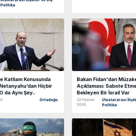
Uluslararası İlişkiler ve Dış
Politika
ve Katliam Konusunda
Bakan Fidan'dan Müzak
 Netanyahu’dan Hiçbir
Açıklaması: Sabote Etm
 O da Aynı Şey..
Bekleyen Bir İsrail Var
26
22 Haziran
Ortadoğu
Uluslararası İlişk
2026
Politika