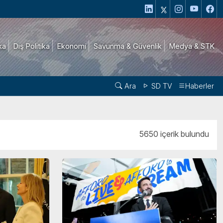
ika
Dış Politika
Ekonomi
Savunma & Güvenlik
Medya & STK
Ara
SD TV
Haberler
5650 içerik bulundu