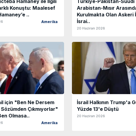
teba Hamaney ile İlgili
Türkiye-Pakistan-Suudi
rklı Konuştu: Maalesef
Arabistan-Mısır Arasınd
amaney’e ..
Kurulmakta Olan Askeri İ
İsrai..
26
Amerika
20 Haziran 2026
il için "Ben Ne Dersem
İsrail Halkının Trump'a 
r Sözümden Çıkmıyorlar"
Yüzde 13'e Düştü
Ben Olmasa..
20 Haziran 2026
26
Amerika