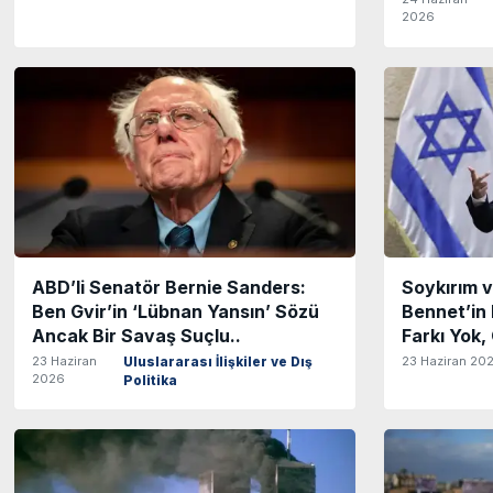
2026
ABD’li Senatör Bernie Sanders:
Soykırım 
Ben Gvir’in ‘Lübnan Yansın’ Sözü
Bennet’in
Ancak Bir Savaş Suçlu..
Farkı Yok,
23 Haziran
23 Haziran 20
Uluslararası İlişkiler ve Dış
2026
Politika