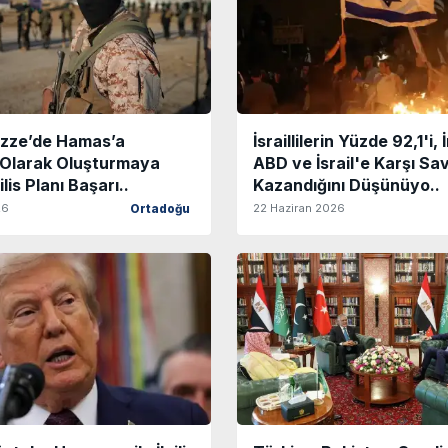
Gazze’de Hamas’a
İsraillilerin Yüzde 92,1'i, 
f Olarak Oluşturmaya
ABD ve İsrail'e Karşı Sa
ilis Planı Başarı..
Kazandığını Düşünüyo..
26
22 Haziran 2026
Ortadoğu