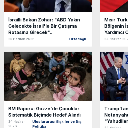
İsrailli Bakan Zohar: "ABD Yakın
Mısır-Türk
Gelecekte İsrail'le Bir Çatışma
Bölgenin 
Rotasına Girecek"..
Yardımcı Ol
25 Haziran 2026
24 Haziran 20
Ortadoğu
BM Raporu: Gazze'de Çocuklar
Trump'tan
Sistematik Biçimde Hedef Alındı
Netanyahu
"Yahudiler
24 Haziran
Uluslararası İlişkiler ve Dış
2026
Politika
24 Haziran