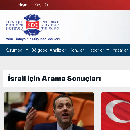
İletişim
Kayıt Ol
Kurumsal
Bölgesel Analizler
Konular
Haberler
Yazarlar
İsrail için Arama Sonuçları